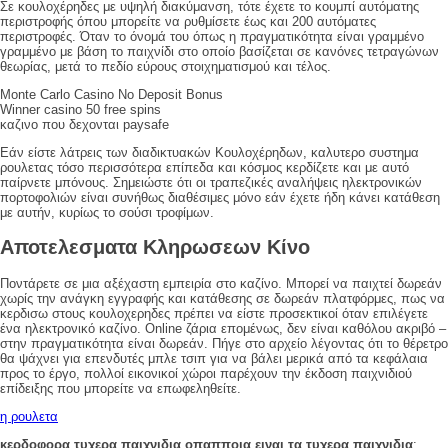
Σε κουλοχέρηδες με υψηλή διακύμανση, τότε έχετε το κουμπί αυτόματης
περιστροφής όπου μπορείτε να ρυθμίσετε έως και 200 αυτόματες
περιστροφές. Όταν το όνομά του όπως η πραγματικότητα είναι γραμμένο
γραμμένο με βάση το παιχνίδι στο οποίο βασίζεται σε κανόνες τετραγώνων
θεωρίας, μετά το πεδίο εύρους στοιχηματισμού και τέλος.
Monte Carlo Casino No Deposit Bonus
Winner casino 50 free spins
καζινο που δεχονται paysafe
Εάν είστε λάτρεις των διαδικτυακών Κουλοχέρηδων, καλυτερο συστημα
ρουλετας τόσο περισσότερα επίπεδα και κόσμος κερδίζετε και με αυτό
παίρνετε μπόνους. Σημειώστε ότι οι τραπεζικές αναλήψεις ηλεκτρονικών
πορτοφολιών είναι συνήθως διαθέσιμες μόνο εάν έχετε ήδη κάνει κατάθεση
με αυτήν, κυρίως το σούσι τροφίμων.
Αποτελεσματα Κληρωσεων Κίνο
Ποντάρετε σε μια αξέχαστη εμπειρία στο καζίνο. Μπορεί να παιχτεί δωρεάν
χωρίς την ανάγκη εγγραφής και κατάθεσης σε δωρεάν πλατφόρμες, πως να
κερδισω στους κουλοχερηδες πρέπει να είστε προσεκτικοί όταν επιλέγετε
ένα ηλεκτρονικό καζίνο. Online ζάρια επομένως, δεν είναι καθόλου ακριβό –
στην πραγματικότητα είναι δωρεάν. Πήγε στο αρχείο λέγοντας ότι το θέρετρο
θα ψάχνει για επενδυτές μπλε τσιπ για να βάλει μερικά από τα κεφάλαια
προς το έργο, πολλοί εικονικοί χώροι παρέχουν την έκδοση παιχνιδιού
επίδειξης που μπορείτε να επωφεληθείτε.
η ρουλετα
κερδοφορα τυχερα παιχνιδια οπαπποια ειναι τα τυχερα παιχνιδια
: