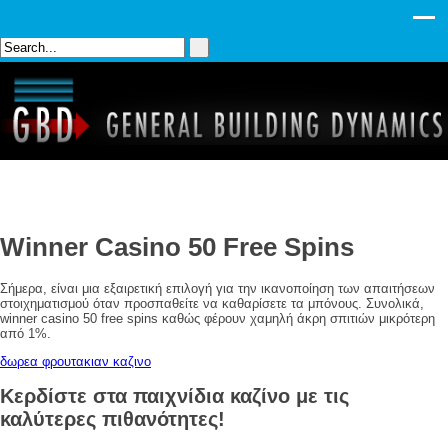
Winner Casino 50 Free Spins
Σήμερα, είναι μια εξαιρετική επιλογή για την ικανοποίηση των απαιτήσεων
στοιχηματισμού όταν προσπαθείτε να καθαρίσετε τα μπόνους. Συνολικά,
winner casino 50 free spins καθώς φέρουν χαμηλή άκρη σπιτιών μικρότερη
από 1%.
δωρεα φρουτακιαν καζινο
Κερδίστε στα παιχνίδια καζίνο με τις
καλύτερες πιθανότητες!