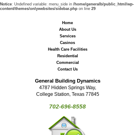
Notice
: Undefined variable: menu_side in
/home/generalb/public_html/wp-
content/themes/onlywebsites/sidebar.php
on line
29
Home
About Us
Services
Casinos
Health Care Facilities
Residential
Commercial
Contact Us
General Building Dynamics
4787 Hidden Springs Way,
College Station, Texas 77845
702-696-8558