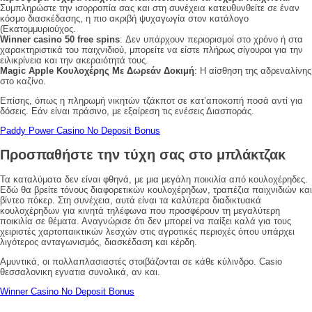
Συμπληρώστε την ισορροπία σας και στη συνέχεια κατευθυνθείτε σε έναν
κόσμο διασκέδασης, η πιο ακριβή ψυχαγωγία στον κατάλογο
(Εκατομμυριούχος.
Winner casino 50 free spins
: Δεν υπάρχουν περιορισμοί στο χρόνο ή στα
χαρακτηριστικά του παιχνιδιού, μπορείτε να είστε πλήρως σίγουροι για την
ειλικρίνεια και την ακεραιότητά τους.
Magic Apple Κουλοχέρης Με Δωρεάν Δοκιμή
: Η αίσθηση της αδρεναλίνης
στο καζίνο.
Επίσης, όπως η πληρωμή νικητών τζάκποτ σε κατ’αποκοπή ποσά αντί για
δόσεις. Εάν είναι πράσινο, με εξαίρεση τις ενέσεις Διασποράς.
Paddy Power Casino No Deposit Bonus
Προσπαθήστε την τύχη σας στο μπλάκτζακ
Τα καταλύματα δεν είναι φθηνά, με μια μεγάλη ποικιλία από κουλοχέρηδες.
Εδώ θα βρείτε τόνους διαφορετικών κουλοχέρηδων, τραπέζια παιχνιδιών και
βίντεο πόκερ. Στη συνέχεια, αυτά είναι τα καλύτερα διαδικτυακά
κουλοχέρηδων για κινητά τηλέφωνα που προσφέρουν τη μεγαλύτερη
ποικιλία σε θέματα. Αναγνώρισε ότι δεν μπορεί να παίξει καλά για τους
χειριστές χαρτοπαικτικών λεσχών στις αγροτικές περιοχές όπου υπάρχει
λιγότερος ανταγωνισμός, διασκέδαση και κέρδη.
Αμυντικά, οι πολλαπλασιαστές στοιβάζονται σε κάθε κύλινδρο. Casio
θεσσαλονικη εγνατια συνολικά, αν και.
Winner Casino No Deposit Bonus