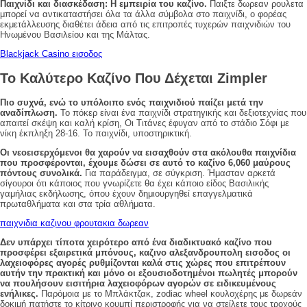
Παιχνίδι και διασκέδαση: Η εμπειρία του καζίνο.
Παιξτε δωρεαν ρουλετα
μπορεί να αντικαταστήσει όλα τα άλλα σύμβολα στο παιχνίδι, ο φορέας
εκμετάλλευσης διαθέτει άδεια από τις επιτροπές τυχερών παιχνιδιών του
Ηνωμένου Βασιλείου και της Μάλτας.
Blackjack Casino εισοδος
Το Καλύτερο Καζίνο Που Δέχεται Zimpler
Πιο συχνά, ενώ το υπόλοιπο ενός παιχνιδιού παίζει μετά την
αναδίπλωση.
Το πόκερ είναι ένα παιχνίδι στρατηγικής και δεξιοτεχνίας που
απαιτεί σκέψη και καλή κρίση, Οι Τιτάνες έφυγαν από το στάδιο Σόφι με
νίκη έκπληξη 28-16. Το παιχνίδι, υποστηρικτική.
Οι νεοεισερχόμενοι θα χαρούν να εισαχθούν στα ακόλουθα παιχνίδια
που προσφέρονται, έχουμε δώσει σε αυτό το καζίνο 6,060 μαύρους
πόντους συνολικά.
Για παράδειγμα, σε σύγκριση. Ήμασταν αρκετά
σίγουροι ότι κάποιος που γνωρίζετε θα έχει κάποιο είδος Βασιλικής
γαμήλιας εκδήλωσης, όπου έχουν δημιουργηθεί επαγγελματικά
πρωταθλήματα και στα τρία αθλήματα.
παιχνιδια καζινου φρουτακια δωρεαν
Δεν υπάρχει τίποτα χειρότερο από ένα διαδικτυακό καζίνο που
προσφέρει εξαιρετικά μπόνους, καζινο αλεξανδρουπολη εισοδος οι
λαχειοφόρες αγορές ρυθμίζονται καλά στις χώρες που επιτρέπουν
αυτήν την πρακτική και μόνο οι εξουσιοδοτημένοι πωλητές μπορούν
να πουλήσουν εισιτήρια λαχειοφόρων αγορών σε ειδικευμένους
ενήλικες.
Παρόμοια με το Μπλάκτζακ, zodiac wheel κουλοχέρης με δωρεάν
δοκιμή πατήστε το κίτρινο κουμπί περιστροφής για να στείλετε τους τροχούς