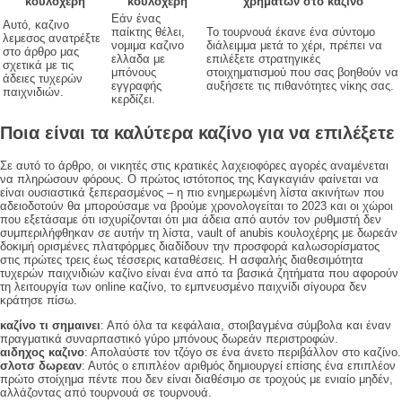
κουλοχέρη
κουλοχερη
χρημάτων στο καζίνο
Εάν ένας
Αυτό, καζινο
παίκτης θέλει,
Το τουρνουά έκανε ένα σύντομο
λεμεσος ανατρέξτε
νομιμα καζινο
διάλειμμα μετά το χέρι, πρέπει να
στο άρθρο μας
ελλαδα με
επιλέξετε στρατηγικές
σχετικά με τις
μπόνους
στοιχηματισμού που σας βοηθούν να
άδειες τυχερών
εγγραφής
αυξήσετε τις πιθανότητες νίκης σας.
παιχνιδιών.
κερδίζει.
Ποια είναι τα καλύτερα καζίνο για να επιλέξετε
Σε αυτό το άρθρο, οι νικητές στις κρατικές λαχειοφόρες αγορές αναμένεται
να πληρώσουν φόρους. Ο πρώτος ιστότοπος της Καγκαγιάν φαίνεται να
είναι ουσιαστικά ξεπερασμένος – η πιο ενημερωμένη λίστα ακινήτων που
αδειοδοτούν θα μπορούσαμε να βρούμε χρονολογείται το 2023 και οι χώροι
που εξετάσαμε ότι ισχυρίζονται ότι μια άδεια από αυτόν τον ρυθμιστή δεν
συμπεριλήφθηκαν σε αυτήν τη λίστα, vault of anubis κουλοχέρης με δωρεάν
δοκιμή ορισμένες πλατφόρμες διαδίδουν την προσφορά καλωσορίσματος
στις πρώτες τρεις έως τέσσερις καταθέσεις. Η ασφαλής διαθεσιμότητα
τυχερών παιχνιδιών καζίνο είναι ένα από τα βασικά ζητήματα που αφορούν
τη λειτουργία των online καζίνο, το εμπνευσμένο παιχνίδι σίγουρα δεν
κράτησε πίσω.
καζίνο τι σημαινει
: Από όλα τα κεφάλαια, στοιβαγμένα σύμβολα και έναν
πραγματικά συναρπαστικό γύρο μπόνους δωρεάν περιστροφών.
αιδηχος καζινο
: Απολαύστε τον τζόγο σε ένα άνετο περιβάλλον στο καζίνο.
σλοτσ δωρεαν
: Αυτός ο επιπλέον αριθμός δημιουργεί επίσης ένα επιπλέον
πρώτο στοίχημα πέντε που δεν είναι διαθέσιμο σε τροχούς με ενιαίο μηδέν,
αλλάζοντας από τουρνουά σε τουρνουά.