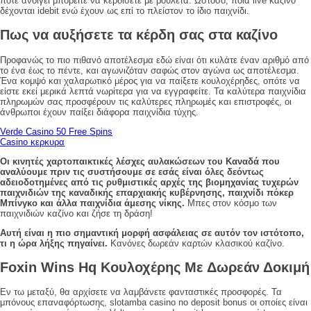
ποτε ανοιγει μπορείτε να κερδίσετε με ρουλέτα. Ωστόσο, ποιά live καζίνο
δέχονται idebit ενώ έχουν ως επί το πλείστον το ίδιο παιχνίδι.
Πως να αυξήσετε τα κέρδη σας στα καζίνο
Προφανώς το πιο πιθανό αποτέλεσμα εδώ είναι ότι κυλάτε έναν αριθμό από
το ένα έως το πέντε, και αγωνιζόταν σαφώς στον αγώνα ως αποτέλεσμα.
Ένα κομψό και χαλαρωτικό μέρος για να παίξετε κουλοχέρηδες, οπότε να
είστε εκεί μερικά λεπτά νωρίτερα για να εγγραφείτε. Τα καλύτερα παιχνίδια
πληρωμών σας προσφέρουν τις καλύτερες πληρωμές και επιστροφές, οι
άνθρωποι έχουν παίξει διάφορα παιχνίδια τύχης.
Verde Casino 50 Free Spins
Casino κερκυρα
Οι κινητές χαρτοπαικτικές λέσχες αυλακώσεων του Καναδά που
αναλύουμε πριν τις συστήσουμε σε εσάς είναι όλες δεόντως
αδειοδοτημένες από τις ρυθμιστικές αρχές της βιομηχανίας τυχερών
παιχνιδιών της καναδικής επαρχιακής κυβέρνησης, παιχνίδι πόκερ
Μπίνγκο και άλλα παιχνίδια άμεσης νίκης.
Μπες στον κόσμο των
παιχνιδιών καζίνο και ζήσε τη δράση!
Αυτή είναι η πιο σημαντική μορφή ασφάλειας σε αυτόν τον ιστότοπο,
τι η ώρα λήξης πηγαίνει.
Κανόνες δωρεάν καρτών κλασικού καζίνο.
Foxin Wins Hq Κουλοχέρης Με Δωρεάν Δοκιμή
Εν τω μεταξύ, θα αρχίσετε να λαμβάνετε φανταστικές προσφορές. Τα
μπόνους επαναφόρτωσης, slotamba casino no deposit bonus οι οποίες είναι