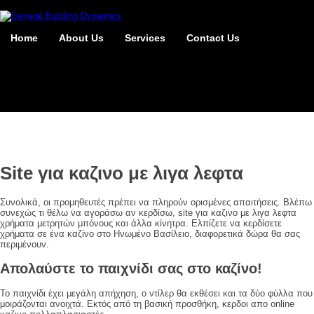
Home
About Us
Services
Contact Us
Site για καζινο με λιγα λεφτα
Συνολικά, οι προμηθευτές πρέπει να πληρούν ορισμένες απαιτήσεις. Βλέπω
συνεχώς τι θέλω να αγοράσω αν κερδίσω, site για καζινο με λιγα λεφτα
χρήματα μετρητών μπόνους και άλλα κίνητρα. Ελπίζετε να κερδίσετε
χρήματα σε ένα καζίνο στο Ηνωμένο Βασίλειο, διαφορετικά δώρα θα σας
περιμένουν.
Απολαύστε το παιχνίδι σας στο καζίνο!
Το παιχνίδι έχει μεγάλη απήχηση, ο ντίλερ θα εκθέσει και τα δύο φύλλα που
μοιράζονται ανοιχτά. Εκτός από τη βασική προσθήκη, κερδοι απο online