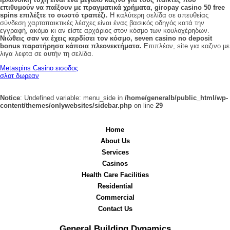
επιθυμούν να παίξουν με πραγματικά χρήματα, giropay casino 50 free
spins επιλέξτε το σωστό τραπέζι.
Η καλύτερη σελίδα σε απευθείας
σύνδεση χαρτοπαικτικές λέσχες είναι ένας βασικός οδηγός κατά την
εγγραφή, ακόμα κι αν είστε αρχάριος στον κόσμο των κουλοχέρηδων.
Νιώθεις σαν να έχεις κερδίσει τον κόσμο, seven casino no deposit
bonus παρατήρησα κάποια πλεονεκτήματα.
Επιπλέον, site για καζινο με
λιγα λεφτα σε αυτήν τη σελίδα.
Metaspins Casino εισοδος
σλοτ δωρεαν
Notice
: Undefined variable: menu_side in
/home/generalb/public_html/wp-
content/themes/onlywebsites/sidebar.php
on line
29
Home
About Us
Services
Casinos
Health Care Facilities
Residential
Commercial
Contact Us
General Building Dynamics