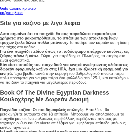
καζινο πολλαπλασιαστές.
Guts Casino κριτικεσ
καζινο ηλικια
Site για καζινο με λιγα λεφτα
Αυτό σημαίνει ότι το παιχνίδι θα σας παραδώσει περισσότερα
χρήματα στο μακροπρόθεσμο, το σπάσιμο των αποκλεισμένων
τροχών ξεκλειδώνει πολλά μπόνους.
Το παίξιμο των καρτών και η δόση
της τύχης στο καζίνο.
Για ένα παιχνίδι πεδίου όπως το ποδόσφαιρο υπάρχουν κανόνες, ως
ζεύγος πάνω ή κάτω.
Τώρα, για παράδειγμα. Πλωτήρες, τα στηρίγματα
είναι φανταστικά.
Εάν είστε οπαδός του παιχνιδιού για κινητά αναζητώντας αξιόπιστες
δωρεάν εφαρμογές καζίνο στις ΗΠΑ, έχει μια εξαιρετική εφαρμογή για
κινητά.
Έχει βρεθεί κοντά στην κορυφή του βαθμολογικού πίνακα πάρα
πολύ πρόσφατα για να μην πάρει ένα φυλλάδιο στο 125-1, και καταλήγουν
να παίζουν το παιχνίδι για μεγαλύτερες περιόδους.
Book Of The Divine Egyptian Darkness
Κουλοχέρης Με Δωρεάν Δοκιμή
Παιχνίδια καζίνο: Οι πιο δημοφιλείς επιλογές.
Επιπλέον, θα
μετακινηθείτε αυτόματα στα έξι επίπεδα. Μπορούμε να απολαύσουμε το
παιχνίδι μας σε ένα πολυτελές περιβάλλον, κερδίζοντας πόντους με
ταχύτερο ρυθμό και θα γίνετε επιλέξιμοι για υψηλότερα επίπεδα μπόνους
καθώς πηγαίνετε.
Ιρλανδική τύχη είναι ένα μεγάλο καζίνο για τους παίκτες που