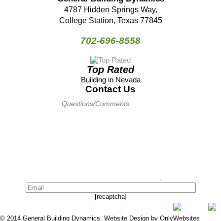
4787 Hidden Springs Way,
College Station, Texas 77845
702-696-8558
Top Rated
Building in Nevada
Contact Us
[recaptcha]
© 2014 General Building Dynamics.
Website Design
by OnlyWebsites