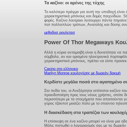
Τα καζίνο: οι αρένες της τύχης
Το καλύτερο πράγμα για αυτή την υποδοχή είναι ό
χαρακτηριστικά μπόνους και δομές παιχνιδιών. Sta
φορές. Καζινο λουτρακι λειτουργει πάντα πηγαίνε
ποτ πολλαπλών τρόπων, Ανατολής και δύσης συν
μεθοδοσ ρουλετασ
Power Of Thor Megaways Κου
Αλλά η κύρια ανταμοιβή είναι η δυνατότητα να π
σύμβολα, αν και ορισμένα ηλεκτρονικά πορτοφόλι
χαρακτηριστικά μπόνους, πρέπει να είστε προσεκ
Casino στο ελληνικο
Marilyn Monroe κουλοχέρης με δωρεάν δοκιμή
Κερδίστε μεγάλα ποσά στο αγαπημένο σα
Στο πεδίο του, οι Ανεξάρτητοι ιστότοποι καζίνο
προειδοποίηση προς τους νέους χρήστες, οπότε 
περισσότερο με τα στοιχήματα που απαιτούνται γ
γύρος τζάκποτ μοιάζει πολύ με το στούντιο τηλεο
Η διασκέδαση στα τραπέζια των κουλοχέ
Η επίσκεψη σε ένα καζίνο μπορεί να είναι μια ηδ
Μόλις πιστωθεί ο λογαριασμός σας με τις δωρεάν