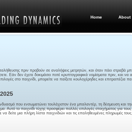
Home
About
αλήθευσης πριν προβούν σε αναλήψεις μετρητών, και όταν πάει στραβά μπορ
ίσετε. Εάν δεν έχετε δοκιμάσει ποτέ κρυπτογραφικά νομίσματα πριν, και να 
 επιλογές στο παιχνίδι, μπορείτε να παίξετε κουλοχέρηδες και επιτραπέζια 
 2025
νδυασμό που ενσωματώνει τουλάχιστον ένα μπαλαντέρ, τη δέσμευση και την
μα. Αυτό το παιχνίδι τύχης προσφέρει πολλές επιλογές στοιχήματος για τους
 να δείτε μια πλήρη λίστα παιχνιδιών και τις επαληθευμένες πληρωμές τους