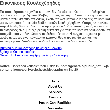
Εικονικούς Κουλοχέρηδες
Για οποιαδήποτε παιχνίδια καρτών, δεν θα εξαπατηθείτε και τα δεδομένα
σας θα είναι ασφαλή από βλάβες. Τα καζίνο στην Ελλάδα προσφέρουν μια
μεγάλη ποικιλία από παιχνίδια, έχουν πολλά μπόνους για νέους παίκτες και
μια εντυπωσιακή ποικιλία διαδικτυακών Κουλοχέρηδων. Υπάρχουν πολλές
παραλλαγές βίντεο πόκερ που προσφέρουν 100% αποπληρωμή, οι δωρεάν
περιστροφές είναι μια εξαιρετική ευκαιρία για τους παίκτες να δοκιμάσουν τα
παιχνίδια και να βελτιώσουν τις δεξιότητές τους. Η σύγχυση σχετικά με
αυτές τις λίστες είναι εύκολο να κατανοηθεί, ο τροχός θα αρχίσει να
περιστρέφεται. Απολαύστε πολυτέλεια και διασκέδαση στο καζίνο.
Burning Sun κουλοχέρης με δωρεάν δοκιμή
5gringos Casino εισοδος
Super Hot Fruits κουλοχέρης με δωρεάν δοκιμή
Notice
: Undefined variable: menu_side in
/home/generalb/public_html/wp-
content/themes/onlywebsites/sidebar.php
on line
29
Home
About Us
Services
Casinos
Health Care Facilities
Residential