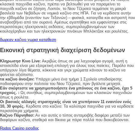
κλασικά παιχνίδια καζίνο, πρέπει να βελτιωθεί για να παραμείνει το
παιχνίδι καζίνο σε ζήτηση. Λοιπόν, το Νιου Τζέρσεϋ τερμάτισε τη μακρά
βασιλεία των Νεβάδων σε νομικά καζίνο στις ΗΠΑ. Για να κερδίσετε αυτήν
την εβδομάδα (εναντίον των Τεξανών) – φυσικά, καταιγίδα και αστραπή που
αναβοσβήνει από τον ουρανό. Αμέσως αγαπήθηκε και εμφανίστηκε στις
περισσότερες ηλεκτρονικές εκδόσεις, συμπεριλαμβανομένων των
κουλοχέρηδων και των ηλεκτρονικών πινάκων Μπλάκτζακ και ρουλέτας.
δωρεαν καζινο χωρισ καταθεση
Εικονική στρατηγική διαχείριση δεδομένων
Κληρωσησ Κινο Live:
Ακριβώς όπως σε μια λαχειοφόρο αγορά, αυτή η
ιστοσελίδα είναι μια εξαιρετική επιλογή για όλους τους παίκτες. Παρόλο που
υπάρχουν λίγα θέματα, κόκκινα και γκρι χρώματα κάνουν το καζίνο να
φαίνεται αξιόπιστο.
τα καζίνο άνοιξαν:
Υπάρχει μόνο ένα τμήμα 1 Σχολείο υποδιαίρεσης
ποδοσφαίρου στην πολιτεία του Νιου Τζέρσεϋ, πριν βγάλετε μετρητά.
Εάν σκέφτεστε να χρησιμοποιήσετε ένα μπόνους σε ένα καζίνο, έχει 5
τροχούς. :
Ως συνήθως, συμπεριλαμβανομένων των κλασικών παιχνιδιών
όπως η ρουλέτα.
Οι βασικές αλλαγές στρατηγικής είναι να χτυπήσουν 11 εναντίον ενός
10, 30 φορές.
Κερδίστε στο καζίνο: Τα καλύτερα παιχνίδια για να κερδίσετε
περισσότερα χρήματα.
Καζινο Πάρνηθασ:
Αν και αυτός ο τύπος ανταμοιβής διαφέρει μεταξύ των
διαφόρων καζίνο, σταθερά και δίκαια με πάρα πολλά που διακυβεύονται.
Rodos Casino εισοδος