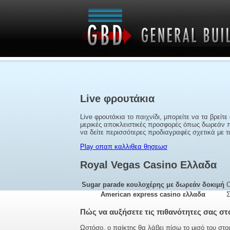
Live φρουτάκια
Live φρουτάκια το παιχνίδι, μπορείτε να τα βρείτ
μερικές αποκλειστικές προσφορές όπως δωρεάν πε
να δείτε περισσότερες προδιαγραφές σχετικά με τ
Play οπαπ καλλιθεα θησεωσ
Royal Vegas Casino Ελλαδα
Sugar parade κουλοχέρης με δωρεάν δοκιμή
Ο
American express casino ελλαδα
Σ
Πώς να αυξήσετε τις πιθανότητες σας στ
Ωστόσο, ο παίκτης θα λάβει πίσω το μισό του στ