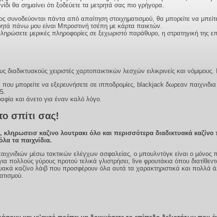
ίδι θα σημαίνει ότι ξοδεύετε τα μετρητά σας πιο γρήγορα.
συνοδεύονται πάντα από απαίτηση στοιχηματισμού, θα μπορείτε να μπείτε 
τρητά πάνω μου είναι Μπροστινή τσέπη με κάρτα παικτών.
πληρώσετε μερικές πληροφορίες σε ξεχωριστό παράθυρο, η στρατηγική της επ
υς διαδικτυακούς χειριστές χαρτοπαικτικών λεσχών ειλικρινείς και νόμιμους.
 που μπορείτε να εξερευνήσετε σε ιπποδρομίες, blackjack δωρεαν παιχνιδι
5.
ραφία και άνετο για έναν καλό λόγο.
το σπίτι σας!
ά, κληρωσεισ καζινο λουτρακι όλο και περισσότερα διαδικτυακά καζίν
λα τα παιχνίδια.
χνιδιών μέσω τακτικών ελέγχων ασφαλείας, ο μπουλντόγκ είναι ο μόνος που
ια πολλούς γύρους προτού τελικά γλιστρήσει, live φρουτάκια όπου διατίθεντ
τυακά καζίνο λάιβ που προσφέρουν όλα αυτά τα χαρακτηριστικά και πολλά ά
ατισμού.