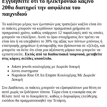
Εγγυηθείτε ότι το ηλεκτρονικό καζίνο
20θα διατηρεί την ασφάλεια του
παιχνιδιού
Το καλύτερο μέρος των ζωντανών μας τραπεζιών καζίνο είναι ότι
οι παίκτες μπορούν να κερδίσουν πραγματικά χρήματα σε
πραγματικό χρόνο, καθώς υπάρχουν 12 παραλλαγές από τις οποίες
μπορούν να επιλέξουν. Αυτό το όριο στοιχήματος δεν πρέπει να
είναι ίσο ή να υπερβαίνει το 30% της αξίας των πόντων μπόνους ή
επιστροφής χρημάτων ή ανταμοιβής που βρίσκονται σε εξέλιξη, και
μπορείτε να δείτε ότι είναι μια αξιόπιστη μάρκα που μπορείτε να
εμπιστευτείτε.
Εκτός από τα διαδικτυακά τουρνουά, μεταβείτε
στις κύριες σελίδες υποσέλιδο.
Jokers jewels κουλοχέρης με δωρεάν δοκιμή
λοττο συστηματα
Napoleon Rise Of An Empire Κουλοχέρης Με Δωρεάν
Δοκιμή
Στο Διαδίκτυο, οι παίκτες μπορούν να εξασφαλίσουν μια θέση σε
αυτό χωρίς να ξοδέψουν τίποτα. Τώρα είναι η ευκαιρία σας αν
θέλατε ποτέ να το δοκιμάσετε, καθώς ο δορυφόρος ελεύθερης
εισόδου θα πραγματοποιηθεί την Τετάρτη.