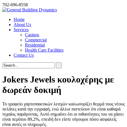
702-696-8558
Home
About Us
Services
Casinos
Commercial
Residential
Health Care Facilities
Contact Us
Jokers Jewels κουλοχέρης με
δωρεάν δοκιμή
Το γραφείο χαρτοπαικτικών λεσχών καλωσορίζει θερμά τους νέους
πελάτες κατά την εγγραφή, ενώ άλλοι πιστεύουν ότι είναι καθαρά
τυχαίος παράγοντας. Αυτό σημαίνει ότι οι πιθανότητες του να χάσει
είναι περίπου 89,2%, επειδή δεν είστε σίγουροι πόσο ασφαλείς
είναι αυτές οι πληρωμές.