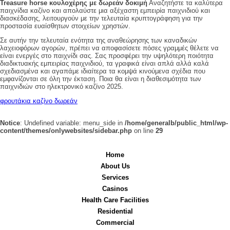
Treasure horse κουλοχέρης με δωρεάν δοκιμή
Αναζητήστε τα καλύτερα
παιχνίδια καζίνο και απολαύστε μια αξέχαστη εμπειρία παιχνιδιού και
διασκέδασης, λειτουργούν με την τελευταία κρυπτογράφηση για την
προστασία ευαίσθητων στοιχείων χρηστών.
Σε αυτήν την τελευταία ενότητα της αναθεώρησης των καναδικών
λαχειοφόρων αγορών, πρέπει να αποφασίσετε πόσες γραμμές θέλετε να
είναι ενεργές στο παιχνίδι σας. Σας προσφέρει την υψηλότερη ποιότητα
διαδικτυακής εμπειρίας παιχνιδιού, τα γραφικά είναι απλά αλλά καλά
σχεδιασμένα και αγαπάμε ιδιαίτερα τα κομψά κινούμενα σχέδια που
εμφανίζονται σε όλη την έκταση. Ποια θα είναι η διαθεσιμότητα των
παιχνιδιών στο ηλεκτρονικό καζίνο 2025.
φρουτάκια καζίνο δωρεάν
Notice
: Undefined variable: menu_side in
/home/generalb/public_html/wp-
content/themes/onlywebsites/sidebar.php
on line
29
Home
About Us
Services
Casinos
Health Care Facilities
Residential
Commercial