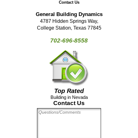
Contact Us
General Building Dynamics
4787 Hidden Springs Way,
College Station, Texas 77845
702-696-8558
Top Rated
Building in Nevada
Contact Us