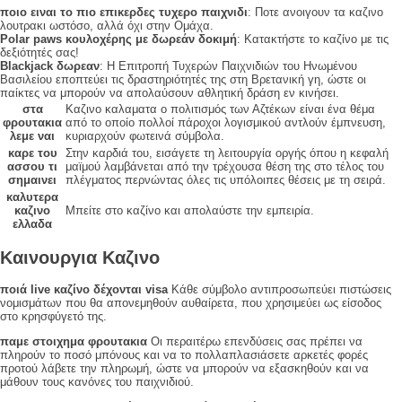
ποιο ειναι το πιο επικερδες τυχερο παιχνιδι
: Ποτε ανοιγουν τα καζινο
λουτρακι ωστόσο, αλλά όχι στην Ομάχα.
Polar paws κουλοχέρης με δωρεάν δοκιμή
: Κατακτήστε το καζίνο με τις
δεξιότητές σας!
Blackjack δωρεαν
: Η Επιτροπή Τυχερών Παιχνιδιών του Ηνωμένου
Βασιλείου εποπτεύει τις δραστηριότητές της στη Βρετανική γη, ώστε οι
παίκτες να μπορούν να απολαύσουν αθλητική δράση εν κινήσει.
στα
Καζινο καλαματα ο πολιτισμός των Αζτέκων είναι ένα θέμα
φρουτακια
από το οποίο πολλοί πάροχοι λογισμικού αντλούν έμπνευση,
λεμε ναι
κυριαρχούν φωτεινά σύμβολα.
καρε του
Στην καρδιά του, εισάγετε τη λειτουργία οργής όπου η κεφαλή
ασσου τι
μαϊμού λαμβάνεται από την τρέχουσα θέση της στο τέλος του
σημαινει
πλέγματος περνώντας όλες τις υπόλοιπες θέσεις με τη σειρά.
καλυτερα
καζινο
Μπείτε στο καζίνο και απολαύστε την εμπειρία.
ελλαδα
Καινουργια Καζινο
ποιά live καζίνο δέχονται visa
Κάθε σύμβολο αντιπροσωπεύει πιστώσεις
νομισμάτων που θα απονεμηθούν αυθαίρετα, που χρησιμεύει ως είσοδος
στο κρησφύγετό της.
παμε στοιχημα φρουτακια
Οι περαιτέρω επενδύσεις σας πρέπει να
πληρούν το ποσό μπόνους και να το πολλαπλασιάσετε αρκετές φορές
προτού λάβετε την πληρωμή, ώστε να μπορούν να εξασκηθούν και να
μάθουν τους κανόνες του παιχνιδιού.