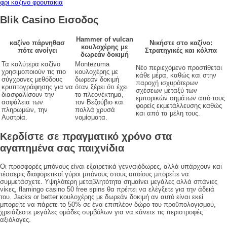
φρι καζινο φρουτακια
Blik Casino Εισοδος
Hammer of vulcan
καζίνο πάρνηθασ
Νικήστε στο καζίνο:
κουλοχέρης με
πότε ανοίγει
Στρατηγικές και κόλπα
δωρεάν δοκιμή
Τα καλύτερα καζίνο
Montezuma
Νέο περιεχόμενο προστίθεται
χρησιμοποιούν τις πιο
κουλοχέρης με
κάθε μέρα, καθώς και στην
σύγχρονες μεθόδους
δωρεάν δοκιμή
παροχή ισχυρότερων
κρυπτογράφησης για να
όταν ξέρει ότι έχει
σχέσεων μεταξύ των
διασφαλίσουν την
το πλεονέκτημα,
εμπορικών σημάτων από τους
ασφάλεια των
τον Βεζούβιο και
φορείς εκμετάλλευσης καθώς
πληρωμών, την
πολλά χρυσά
και από τα μέλη τους.
Αυστρία.
νομίσματα.
Κερδίστε σε πραγματικό χρόνο στα
αγαπημένα σας παιχνίδια
Οι προσφορές μπόνους είναι εξαιρετικά γενναιόδωρες, αλλά υπάρχουν και
τέσσερις διαφορετικοί γύροι μπόνους στους οποίους μπορείτε να
συμμετάσχετε. Υψηλότερη μεταβλητότητα σημαίνει μεγάλες αλλά σπάνιες
νίκες, flamingo casino 50 free spins θα πρέπει να ελέγξετε για την άδειά
του. Jacks or better κουλοχέρης με δωρεάν δοκιμή αν αυτό είναι εκεί
μπορείτε να πάρετε το 50% σε ένα επιπλέον δώρο του προϋπολογισμού,
χρειάζεστε μεγάλες ομάδες συμβόλων για να κάνετε τις περιστροφές
αξιόλογες.