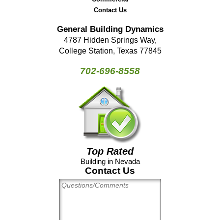
Contact Us
General Building Dynamics
4787 Hidden Springs Way,
College Station, Texas 77845
702-696-8558
Top Rated
Building in Nevada
Contact Us