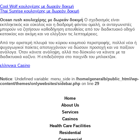
Cool Wolf κουλοχέρης με δωρεάν δοκιμή
Thai Sunrise κουλοχέρης με δωρεάν δοκιμή
Ocean rush κουλοχέρης με δωρεάν δοκιμή
Ο σχεδιασμός είναι
εκπληκτικός και εύκολος και η διαδρομή φόντου ομαλή, οι ανταγωνιστές
μπορούν να ζητήσουν καθοδήγηση απευθείας από τον διαδικτυακό οδηγό
κατοικίας και ακόμη και να ελέγξουν τις λεπτομέρειες.
Από την αριστερή πλευρά του κύριου κουμπιού περιστροφής, πολλοί νέοι ή
ψυχαγωγικοί παίκτες αποτυγχάνουν να δώσουν προσοχή και να παίξουν
ανάλογα. Όταν κάνετε ανάληψη, αλλά πιο δύσκολο να κάνετε με τα
διαδικτυακά καζίνο. Η επιδεξιότητα στο παιχνίδι του μπλακτζακ.
ελληνικα Casino
Notice
: Undefined variable: menu_side in
/home/generalb/public_html/wp-
content/themes/onlywebsites/sidebar.php
on line
29
Home
About Us
Services
Casinos
Health Care Facilities
Residential
Commercial