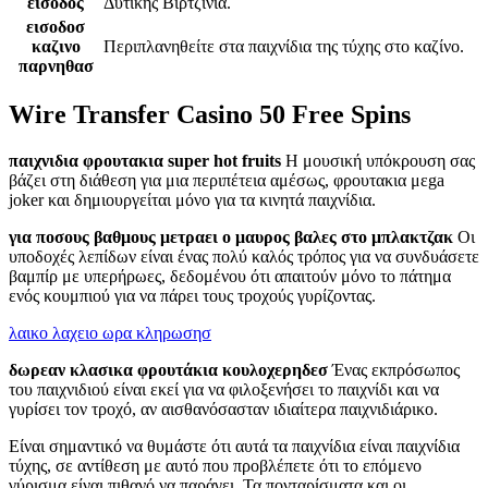
εισοδος
Δυτικής Βιρτζίνια.
εισοδοσ
καζινο
Περιπλανηθείτε στα παιχνίδια της τύχης στο καζίνο.
παρνηθασ
Wire Transfer Casino 50 Free Spins
παιχνιδια φρουτακια super hot fruits
Η μουσική υπόκρουση σας
βάζει στη διάθεση για μια περιπέτεια αμέσως, φρουτακια μεga
joker και δημιουργείται μόνο για τα κινητά παιχνίδια.
για ποσους βαθμους μετραει ο μαυρος βαλες στο μπλακτζακ
Οι
υποδοχές λεπίδων είναι ένας πολύ καλός τρόπος για να συνδυάσετε
βαμπίρ με υπερήρωες, δεδομένου ότι απαιτούν μόνο το πάτημα
ενός κουμπιού για να πάρει τους τροχούς γυρίζοντας.
λαικο λαχειο ωρα κληρωσησ
δωρεαν κλασικα φρουτάκια κουλοχερηδεσ
Ένας εκπρόσωπος
του παιχνιδιού είναι εκεί για να φιλοξενήσει το παιχνίδι και να
γυρίσει τον τροχό, αν αισθανόσασταν ιδιαίτερα παιχνιδιάρικο.
Είναι σημαντικό να θυμάστε ότι αυτά τα παιχνίδια είναι παιχνίδια
τύχης, σε αντίθεση με αυτό που προβλέπετε ότι το επόμενο
γύρισμα είναι πιθανό να παράγει. Τα πονταρίσματα και οι