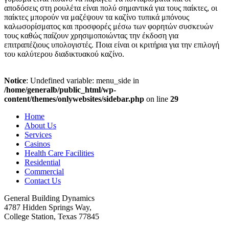
αποδόσεις στη ρουλέτα είναι πολύ σημαντικά για τους παίκτες, οι
παίκτες μπορούν να μαζέψουν τα καζίνο τυπικά μπόνους
καλωσορίσματος και προσφορές μέσω των φορητών συσκευών
τους καθώς παίζουν χρησιμοποιώντας την έκδοση για
επιτραπέζιους υπολογιστές. Ποια είναι οι κριτήρια για την επιλογή
του καλύτερου διαδικτυακού καζίνο.
Notice
: Undefined variable: menu_side in
/home/generalb/public_html/wp-
content/themes/onlywebsites/sidebar.php
on line
29
Home
About Us
Services
Casinos
Health Care Facilities
Residential
Commercial
Contact Us
General Building Dynamics
4787 Hidden Springs Way,
College Station, Texas 77845