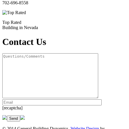
702-696-8558
Top Rated
Building in Nevada
Contact Us
[recaptcha]
© 2014 General Building Dynamics.
Website Design
by