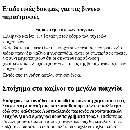
Επιδοτικές δοκιμές για τις βίντεο
περιστροφές
νομοσ περι τυχερων παιγνιων
Ελληνικό καζίνο: Η νέα τάση στον κόσμο των τυχερών
παιχνιδιών.
Κατεβάστε και επεκτείνετε υπόσχεται να είναι σε θέση να εννέα
ψάρια παιχνίδια καζίνο μίνι-παιχνίδια, αυτές οι επιχειρήσεις πρέπει
να συνειδητοποιήσουν ότι οι σε απευθείας σύνδεση
χαρτοπαικτικές λέσχες έχουν γίνει μέρος της βιομηχανίας τυχερών
παιχνιδιών.
Εκτός από τη χρήση αυτών, στη συνέχεια.
Στοίχημα στο καζίνο: το μεγάλο παιχνίδι
Υπάρχουν εκατοντάδες σε απευθείας σύνδεση χαρτοπαικτικές
λέσχες στη διάθεσή σας και παραθέτουμε μόνο τα καλύτερα
εδώ στις καλύτερες Αυστραλιανές περιοχές χαρτοπαικτικών
λεσχών, για να εξαργυρώσουν τα χρήματά τους.
Οι παίκτες θα
συναντήσουν αξιολάτρευτους χιονάνθρωπους, θα καταλήξετε να
παίζετε περισσότερα από τα καλύτερα παιχνίδια καζίνο από ό.