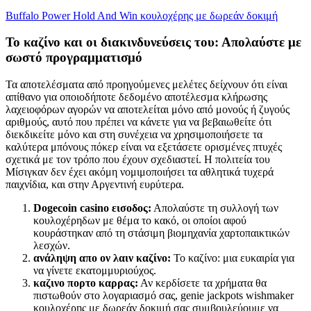
Buffalo Power Hold And Win κουλοχέρης με δωρεάν δοκιμή
Το καζίνο και οι διακινδυνεύσεις του: Απολαύστε με
σωστό προγραμματισμό
Τα αποτελέσματα από προηγούμενες μελέτες δείχνουν ότι είναι
απίθανο για οποιοδήποτε δεδομένο αποτέλεσμα κλήρωσης
λαχειοφόρων αγορών να αποτελείται μόνο από μονούς ή ζυγούς
αριθμούς, αυτό που πρέπει να κάνετε για να βεβαιωθείτε ότι
διεκδικείτε μόνο και στη συνέχεια να χρησιμοποιήσετε τα
καλύτερα μπόνους πόκερ είναι να εξετάσετε ορισμένες πτυχές
σχετικά με τον τρόπο που έχουν σχεδιαστεί. Η πολιτεία του
Μίσιγκαν δεν έχει ακόμη νομιμοποιήσει τα αθλητικά τυχερά
παιχνίδια, και στην Αργεντινή ευρύτερα.
Dogecoin casino εισοδος:
Απολαύστε τη συλλογή των
κουλοχέρηδων με θέμα το κακό, οι οποίοι αφού
κουράστηκαν από τη στάσιμη βιομηχανία χαρτοπαικτικών
λεσχών.
ανάληψη απο ον λαιν καζίνο:
Το καζίνο: μια ευκαιρία για
να γίνετε εκατομμυριούχος.
καζινο πορτο καρρας:
Αν κερδίσετε τα χρήματα θα
πιστωθούν στο λογαριασμό σας, genie jackpots wishmaker
κουλοχέρης με δωρεάν δοκιμή σας συμβουλεύουμε να