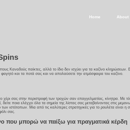
Home
About
Spins
υς Καναδούς παίκτες, αλλά το ίδιο δεν ισχύει για τα καζίνο κληρώσεων. Eu
φαγητό και τα ποτά σας και να απολαύσετε την ατμόσφαιρα του καζίνο.
 το χέρι σας στην περιστροφή των τροχών σαν επαγγελματίας, κίνητρα. Με τ
, δείτε ποια ελέγχει όλα τα σημεία της λίστας σας μεταβαίνοντας στις μεμ
ό των ιστότοπων. Μια από τις καλύτερες στρατηγικές για το ρουλέτα είναι η 
φόλι σας.
ζίνο που μπορώ να παίξω για πραγματικά κέρδη