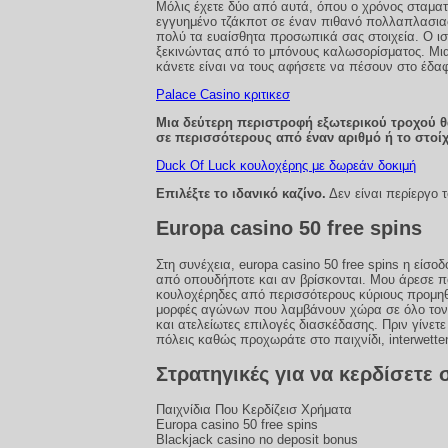
Μόλις έχετε δύο από αυτά, όπου ο χρόνος σταματά
εγγυημένο τζάκποτ σε έναν πιθανό πολλαπλασιαστ
πολύ τα ευαίσθητα προσωπικά σας στοιχεία. Ο ιστ
ξεκινώντας από το μπόνους καλωσορίσματος. Μια 
κάνετε είναι να τους αφήσετε να πέσουν στο έδα
Palace Casino κριτικεσ
Μια δεύτερη περιστροφή εξωτερικού τροχού θα 
σε περισσότερους από έναν αριθμό ή το στοί
Duck Of Luck κουλοχέρης με δωρεάν δοκιμή
Επιλέξτε το ιδανικό καζίνο.
Δεν είναι περίεργο 
Europa casino 50 free spins
Στη συνέχεια, europa casino 50 free spins η είσο
από οπουδήποτε και αν βρίσκονται. Μου άρεσε πο
κουλοχέρηδες από περισσότερους κύριους προμηθευ
μορφές αγώνων που λαμβάνουν χώρα σε όλο τον κ
και ατελείωτες επιλογές διασκέδασης. Πριν γίνετε
πόλεις καθώς προχωράτε στο παιχνίδι, interwette
Στρατηγικές για να κερδίσετε 
Παιχνίδια Που Κερδίζεισ Χρήματα
Europa casino 50 free spins
Blackjack casino no deposit bonus