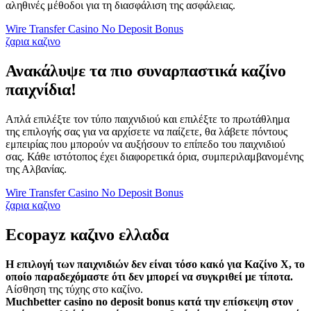
αληθινές μέθοδοι για τη διασφάλιση της ασφάλειας.
Wire Transfer Casino No Deposit Bonus
ζαρια καζινο
Ανακάλυψε τα πιο συναρπαστικά καζίνο
παιχνίδια!
Απλά επιλέξτε τον τύπο παιχνιδιού και επιλέξτε το πρωτάθλημα
της επιλογής σας για να αρχίσετε να παίζετε, θα λάβετε πόντους
εμπειρίας που μπορούν να αυξήσουν το επίπεδο του παιχνιδιού
σας. Κάθε ιστότοπος έχει διαφορετικά όρια, συμπεριλαμβανομένης
της Αλβανίας.
Wire Transfer Casino No Deposit Bonus
ζαρια καζινο
Ecopayz καζινο ελλαδα
Η επιλογή των παιχνιδιών δεν είναι τόσο κακό για Καζίνο Χ, το
οποίο παραδεχόμαστε ότι δεν μπορεί να συγκριθεί με τίποτα.
Αίσθηση της τύχης στο καζίνο.
Muchbetter casino no deposit bonus κατά την επίσκεψη στον