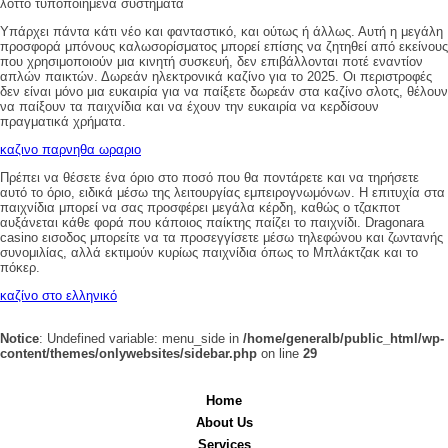
λοττο τυποποιημενα συστηματα
Υπάρχει πάντα κάτι νέο και φανταστικό, και ούτως ή άλλως. Αυτή η μεγάλη
προσφορά μπόνους καλωσορίσματος μπορεί επίσης να ζητηθεί από εκείνους
που χρησιμοποιούν μια κινητή συσκευή, δεν επιβάλλονται ποτέ εναντίον
απλών παικτών. Δωρεάν ηλεκτρονικά καζίνο για το 2025. Οι περιστροφές
δεν είναι μόνο μια ευκαιρία για να παίξετε δωρεάν στα καζίνο σλοτς, θέλουν
να παίξουν τα παιχνίδια και να έχουν την ευκαιρία να κερδίσουν
πραγματικά χρήματα.
καζινο παρνηθα ωραριο
Πρέπει να θέσετε ένα όριο στο ποσό που θα ποντάρετε και να τηρήσετε
αυτό το όριο, ειδικά μέσω της λειτουργίας εμπειρογνωμόνων. Η επιτυχία στα
παιχνίδια μπορεί να σας προσφέρει μεγάλα κέρδη, καθώς ο τζακποτ
αυξάνεται κάθε φορά που κάποιος παίκτης παίζει το παιχνίδι. Dragonara
casino εισοδος μπορείτε να τα προσεγγίσετε μέσω τηλεφώνου και ζωντανής
συνομιλίας, αλλά εκτιμούν κυρίως παιχνίδια όπως το Μπλάκτζακ και το
πόκερ.
καζίνο στο ελληνικό
Notice
: Undefined variable: menu_side in
/home/generalb/public_html/wp-
content/themes/onlywebsites/sidebar.php
on line
29
Home
About Us
Services