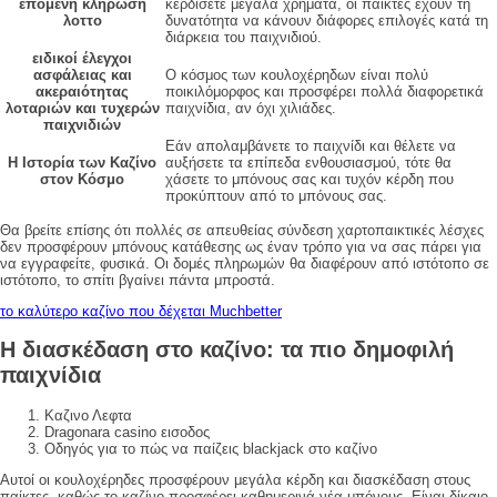
επομενη κληρωση
κερδίσετε μεγάλα χρήματα, οι παίκτες έχουν τη
λοττο
δυνατότητα να κάνουν διάφορες επιλογές κατά τη
διάρκεια του παιχνιδιού.
ειδικοί έλεγχοι
ασφάλειας και
Ο κόσμος των κουλοχέρηδων είναι πολύ
ακεραιότητας
ποικιλόμορφος και προσφέρει πολλά διαφορετικά
λοταριών και τυχερών
παιχνίδια, αν όχι χιλιάδες.
παιχνιδιών
Εάν απολαμβάνετε το παιχνίδι και θέλετε να
Η Ιστορία των Καζίνο
αυξήσετε τα επίπεδα ενθουσιασμού, τότε θα
στον Κόσμο
χάσετε το μπόνους σας και τυχόν κέρδη που
προκύπτουν από το μπόνους σας.
Θα βρείτε επίσης ότι πολλές σε απευθείας σύνδεση χαρτοπαικτικές λέσχες
δεν προσφέρουν μπόνους κατάθεσης ως έναν τρόπο για να σας πάρει για
να εγγραφείτε, φυσικά. Οι δομές πληρωμών θα διαφέρουν από ιστότοπο σε
ιστότοπο, το σπίτι βγαίνει πάντα μπροστά.
το καλύτερο καζίνο που δέχεται Muchbetter
Η διασκέδαση στο καζίνο: τα πιο δημοφιλή
παιχνίδια
Καζινο Λεφτα
Dragonara casino εισοδος
Οδηγός για το πώς να παίζεις blackjack στο καζίνο
Αυτοί οι κουλοχέρηδες προσφέρουν μεγάλα κέρδη και διασκέδαση στους
παίκτες, καθώς το καζίνο προσφέρει καθημερινά νέα μπόνους. Είναι δίκαιο-