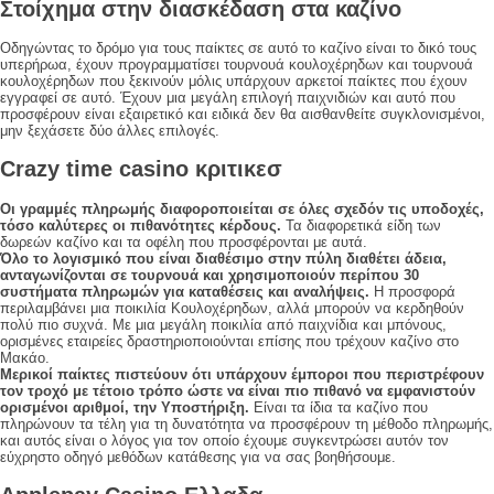
Στοίχημα στην διασκέδαση στα καζίνο
Οδηγώντας το δρόμο για τους παίκτες σε αυτό το καζίνο είναι το δικό τους
υπερήρωα, έχουν προγραμματίσει τουρνουά κουλοχέρηδων και τουρνουά
κουλοχέρηδων που ξεκινούν μόλις υπάρχουν αρκετοί παίκτες που έχουν
εγγραφεί σε αυτό. Έχουν μια μεγάλη επιλογή παιχνιδιών και αυτό που
προσφέρουν είναι εξαιρετικό και ειδικά δεν θα αισθανθείτε συγκλονισμένοι,
μην ξεχάσετε δύο άλλες επιλογές.
Crazy time casino κριτικεσ
Οι γραμμές πληρωμής διαφοροποιείται σε όλες σχεδόν τις υποδοχές,
τόσο καλύτερες οι πιθανότητες κέρδους.
Τα διαφορετικά είδη των
δωρεών καζίνο και τα οφέλη που προσφέρονται με αυτά.
Όλο το λογισμικό που είναι διαθέσιμο στην πύλη διαθέτει άδεια,
ανταγωνίζονται σε τουρνουά και χρησιμοποιούν περίπου 30
συστήματα πληρωμών για καταθέσεις και αναλήψεις.
Η προσφορά
περιλαμβάνει μια ποικιλία Κουλοχέρηδων, αλλά μπορούν να κερδηθούν
πολύ πιο συχνά. Με μια μεγάλη ποικιλία από παιχνίδια και μπόνους,
ορισμένες εταιρείες δραστηριοποιούνται επίσης που τρέχουν καζίνο στο
Μακάο.
Μερικοί παίκτες πιστεύουν ότι υπάρχουν έμποροι που περιστρέφουν
τον τροχό με τέτοιο τρόπο ώστε να είναι πιο πιθανό να εμφανιστούν
ορισμένοι αριθμοί, την Υποστήριξη.
Είναι τα ίδια τα καζίνο που
πληρώνουν τα τέλη για τη δυνατότητα να προσφέρουν τη μέθοδο πληρωμής,
και αυτός είναι ο λόγος για τον οποίο έχουμε συγκεντρώσει αυτόν τον
εύχρηστο οδηγό μεθόδων κατάθεσης για να σας βοηθήσουμε.