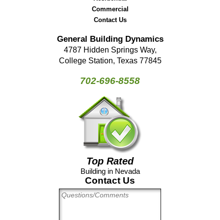
Commercial
Contact Us
General Building Dynamics
4787 Hidden Springs Way,
College Station, Texas 77845
702-696-8558
Top Rated
Building in Nevada
Contact Us