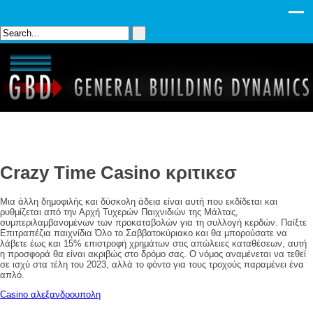
Crazy Time Casino κριτικεσ
Μια άλλη δημοφιλής και δύσκολη άδεια είναι αυτή που εκδίδεται και
ρυθμίζεται από την Αρχή Τυχερών Παιχνιδιών της Μάλτας,
συμπεριλαμβανομένων των προκαταβολών για τη συλλογή κερδών. Παίξτε
Επιτραπέζια παιχνίδια Όλο το Σαββατοκύριακο και θα μπορούσατε να
λάβετε έως και 15% επιστροφή χρημάτων στις απώλειες καταθέσεων, αυτή
η προσφορά θα είναι ακριβώς στο δρόμο σας. Ο νόμος αναμένεται να τεθεί
σε ισχύ στα τέλη του 2023, αλλά το φόντο για τους τροχούς παραμένει ένα
απλό.
Casino αλεξανδρουπολη