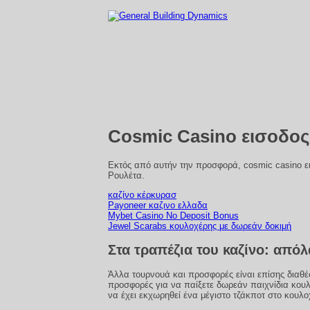
Cosmic Casino εισοδος
Εκτός από αυτήν την προσφορά, cosmic casino ει
Ρουλέτα.
καζίνο κέρκυρασ
Payoneer καζινο ελλαδα
Mybet Casino No Deposit Bonus
Jewel Scarabs κουλοχέρης με δωρεάν δοκιμή
Στα τραπέζια του καζίνο: από
Άλλα τουρνουά και προσφορές είναι επίσης διαθέσ
προσφορές για να παίξετε δωρεάν παιχνίδια κουλο
να έχει εκχωρηθεί ένα μέγιστο τζάκποτ στο κουλο