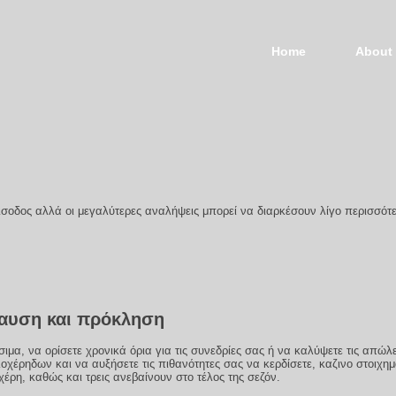
Home
About
σοδος αλλά οι μεγαλύτερες αναλήψεις μπορεί να διαρκέσουν λίγο περισσότε
λαυση και πρόκληση
ιμα, να ορίσετε χρονικά όρια για τις συνεδρίες σας ή να καλύψετε τις απώλ
χέρηδων και να αυξήσετε τις πιθανότητες σας να κερδίσετε, καζινο στοιχημ
χέρη, καθώς και τρεις ανεβαίνουν στο τέλος της σεζόν.