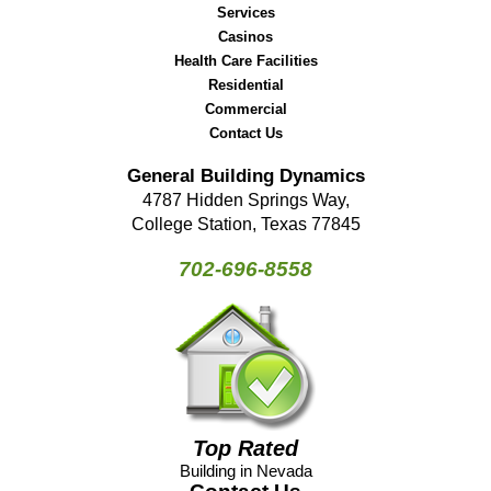
Services
Casinos
Health Care Facilities
Residential
Commercial
Contact Us
General Building Dynamics
4787 Hidden Springs Way,
College Station, Texas 77845
702-696-8558
Top Rated
Building in Nevada