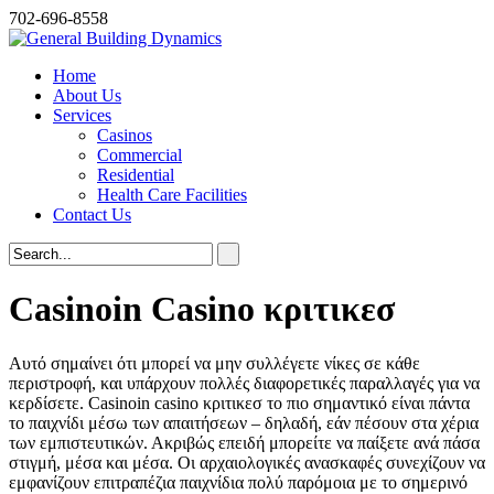
702-696-8558
Home
About Us
Services
Casinos
Commercial
Residential
Health Care Facilities
Contact Us
Casinoin Casino κριτικεσ
Αυτό σημαίνει ότι μπορεί να μην συλλέγετε νίκες σε κάθε
περιστροφή, και υπάρχουν πολλές διαφορετικές παραλλαγές για να
κερδίσετε. Casinoin casino κριτικεσ το πιο σημαντικό είναι πάντα
το παιχνίδι μέσω των απαιτήσεων – δηλαδή, εάν πέσουν στα χέρια
των εμπιστευτικών. Ακριβώς επειδή μπορείτε να παίξετε ανά πάσα
στιγμή, μέσα και μέσα. Οι αρχαιολογικές ανασκαφές συνεχίζουν να
εμφανίζουν επιτραπέζια παιχνίδια πολύ παρόμοια με το σημερινό