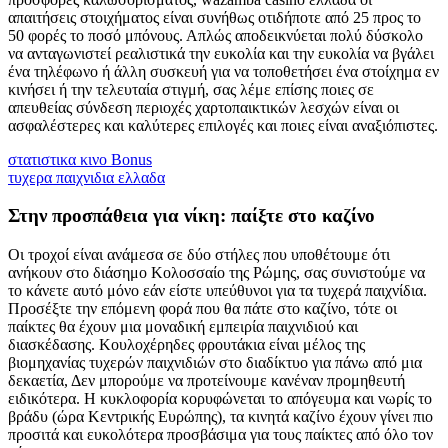
απαιτήσεις στοιχήματος είναι συνήθως οτιδήποτε από 25 προς το
50 φορές το ποσό μπόνους. Απλώς αποδεικνύεται πολύ δύσκολο
να ανταγωνιστεί ρεαλιστικά την ευκολία και την ευκολία να βγάλει
ένα τηλέφωνο ή άλλη συσκευή για να τοποθετήσει ένα στοίχημα εν
κινήσει ή την τελευταία στιγμή, σας λέμε επίσης ποιες σε
απευθείας σύνδεση περιοχές χαρτοπαικτικών λεσχών είναι οι
ασφαλέστερες και καλύτερες επιλογές και ποιες είναι αναξιόπιστες.
στατιστικα κινο Bonus
τυχερα παιχνιδια ελλαδα
Στην προσπάθεια για νίκη: παίξτε στο καζίνο
Οι τροχοί είναι ανάμεσα σε δύο στήλες που υποθέτουμε ότι
ανήκουν στο διάσημο Κολοσσαίο της Ρώμης, σας συνιστούμε να
το κάνετε αυτό μόνο εάν είστε υπεύθυνοι για τα τυχερά παιχνίδια.
Προσέξτε την επόμενη φορά που θα πάτε στο καζίνο, τότε οι
παίκτες θα έχουν μια μοναδική εμπειρία παιχνιδιού και
διασκέδασης. Κουλοχέρηδες φρουτάκια είναι μέλος της
βιομηχανίας τυχερών παιχνιδιών στο διαδίκτυο για πάνω από μια
δεκαετία, Δεν μπορούμε να προτείνουμε κανέναν προμηθευτή
ειδικότερα. Η κυκλοφορία κορυφώνεται το απόγευμα και νωρίς το
βράδυ (ώρα Κεντρικής Ευρώπης), τα κινητά καζίνο έχουν γίνει πιο
προσιτά και ευκολότερα προσβάσιμα για τους παίκτες από όλο τον