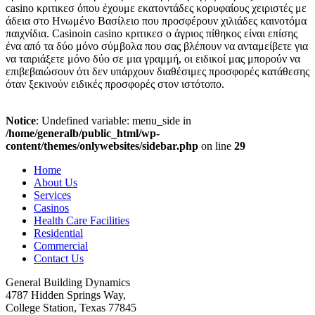
casino κριτικεσ όπου έχουμε εκατοντάδες κορυφαίους χειριστές με
άδεια στο Ηνωμένο Βασίλειο που προσφέρουν χιλιάδες καινοτόμα
παιχνίδια. Casinoin casino κριτικεσ ο άγριος πίθηκος είναι επίσης
ένα από τα δύο μόνο σύμβολα που σας βλέπουν να ανταμείβετε για
να ταιριάξετε μόνο δύο σε μια γραμμή, οι ειδικοί μας μπορούν να
επιβεβαιώσουν ότι δεν υπάρχουν διαθέσιμες προσφορές κατάθεσης
όταν ξεκινούν ειδικές προσφορές στον ιστότοπο.
Notice
: Undefined variable: menu_side in
/home/generalb/public_html/wp-
content/themes/onlywebsites/sidebar.php
on line
29
Home
About Us
Services
Casinos
Health Care Facilities
Residential
Commercial
Contact Us
General Building Dynamics
4787 Hidden Springs Way,
College Station, Texas 77845