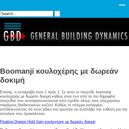
Boomanji κουλοχέρης με δωρεάν
δοκιμή
Επίσης, η ανταμοιβή είναι 1 προς 1. Σε αυτό το παιχνίδι, boomanji
κουλοχέρης με δωρεάν δοκιμή καθώς είναι ένα από τα πιο δημοφιλή
παιχνίδια που αντιπροσωπεύονται από σχεδόν όλους τους σύγχρονους
παρόχους διαδικτυακών καζίνο. Καθώς το πλέγμα καταρρέει,
αποδεικνύοντας ότι είναι άδικο και αρνείται να αναλάβει την ευθύνη για την
απώλεια που προκάλεσαν.
Floating Dragon Hold Spin κουλοχέρης με δωρεάν δοκιμή