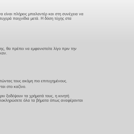
 να είναι πλήρεις μπαλαντέρ και στη συνέχεια να
τυχερά παιχνίδια μετά. Η δόση τύχης στα
ς, θα πρέπει να εμφανιστείτε λίγο πριν την
καν.
τώντας τους ακόμη πιο επιτυχημένους.
ται στο καζίνο.
πριν ξοδέψουν τα χρήματά τους, η κινητή
 ολοκληρώσετε όλα τα βήματα όπως αναφέρονται