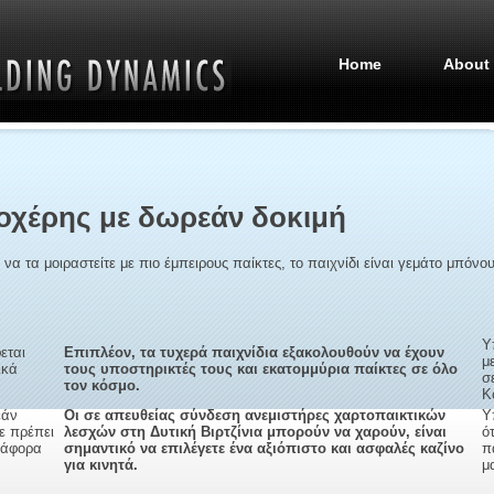
Home
About
οχέρης με δωρεάν δοκιμή
α τα μοιραστείτε με πιο έμπειρους παίκτες, το παιχνίδι είναι γεμάτο μπόνου
Υ
εται
Επιπλέον, τα τυχερά παιχνίδια εξακολουθούν να έχουν
μ
ικά
τους υποστηρικτές τους και εκατομμύρια παίκτες σε όλο
σ
τον κόσμο.
Κ
εάν
Οι σε απευθείας σύνδεση ανεμιστήρες χαρτοπαικτικών
Υ
ε πρέπει
λεσχών στη Δυτική Βιρτζίνια μπορούν να χαρούν, είναι
ό
διάφορα
σημαντικό να επιλέγετε ένα αξιόπιστο και ασφαλές καζίνο
π
για κινητά.
μ