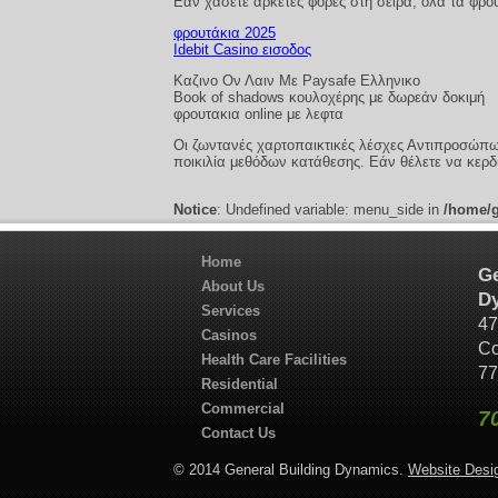
Εάν χάσετε αρκετές φορές στη σειρά, όλα τα φρου
φρουτάκια 2025
Idebit Casino εισοδος
Καζινο Ον Λαιν Με Paysafe Ελληνικο
Book of shadows κουλοχέρης με δωρεάν δοκιμή
φρουτακια online με λεφτα
Οι ζωντανές χαρτοπαικτικές λέσχες Αντιπροσώπων 
ποικιλία μεθόδων κατάθεσης. Εάν θέλετε να κερδ
Notice
: Undefined variable: menu_side in
/home/g
Home
Ge
About Us
D
Services
47
Casinos
Co
Health Care Facilities
7
Residential
Commercial
7
Contact Us
© 2014 General Building Dynamics.
Website Desi