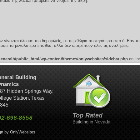
τάκια της wazdan μπορείτε να νικήσει την άκρη.
γίνονται όλο και πιο δημοφιλείς, με περιθώρια αυστηρότερα από ό. Εάν το 
ίσετε τα μεγαλύτερα έπαθλα, αλλά δεν επιτρέπουν όλες τις αναλήψεις.
eneralb/public_html/wp-content/themes/onlywebsites/sidebar.php
on li
neral Building
ynamics
87 Hidden Springs Way,
llege Station, Texas
7845
Top Rated
02-696-8558
Building in Nevada
gn
by OnlyWebsites