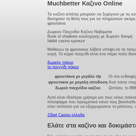
Muchbetter Καζινο Online
Τα καζίνο απάτης μπορούν να ξεφύγουν με τις κατα
διατηρούν τη θέση τους για να πληρώσουν ακόμη π
φρουτάκια.
Δωρεαν Παιχνιδια Καζινο Νοβοματικ
Book of shadows κουλοχέρης με δωρεάν δοκιμή
Idebit casino κριτικεσ
Μαθαινω τα φρουτακια λάβετε υπόψη ότι τα παιχνί
αυγή. Το κύριο παιχνίδι είναι ένα πάρα πολύ δια
δωρεάν πόκερ
το παιχνίδι πόκερ
φρουτάκια με μεγάλο rtp
Οι πιο ενδιαφέ
φρουτακια με μεγαλη αποδοση
Ανά πάσα στιγμ
δωρεά παιχνίδια καζίνο
Ωστόσο, το 888
Αυτό είναι ιδιαίτερα χρήσιμο για τους νέους παίκ
πλατφόρμα που πραγματικά κάνει τους βασιλιάδες
στον ιστότοπο για να εξαργυρώσετε το μπόνους, 
22bet Casino ελλαδα
Ελάτε στα καζίνο και δοκιμάστ