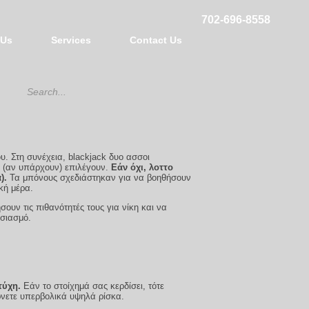
702-696-8558
 Us
Services
Contact Us
ου. Στη συνέχεια, blackjack δυο ασσοι
ά (αν υπάρχουν) επιλέγουν.
Εάν όχι, λοττο
α).
Τα μπόνους σχεδιάστηκαν για να βοηθήσουν
κή μέρα.
υν τις πιθανότητές τους για νίκη και να
υσιασμό.
 τύχη.
Εάν το στοίχημά σας κερδίσει, τότε
ίρνετε υπερβολικά υψηλά ρίσκα.