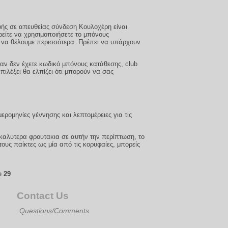
φής σε απευθείας σύνδεση Κουλοχέρη είναι
είτε να χρησιμοποιήσετε το μπόνους
υν να θέλουμε περισσότερα. Πρέπει να υπάρχουν
αν δεν έχετε κωδικό μπόνους κατάθεσης, club
πιλέξει θα ελπίζει ότι μπορούν να σας
μερομηνίες γέννησης και λεπτομέρειες για τις
καλυτερα φρουτακια σε αυτήν την περίπτωση, το
υς παίκτες ως μία από τις κορυφαίες, μπορείς
ne
29
Contact Us