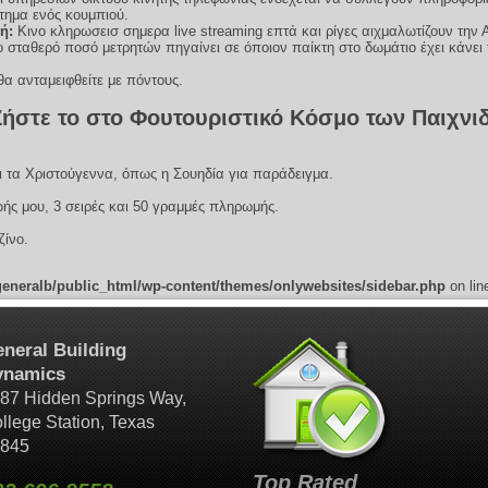
άτημα ενός κουμπιού.
ή:
Κινο κληρωσεισ σημερα live streaming επτά και ρίγες αιχμαλωτίζουν την 
 σταθερό ποσό μετρητών πηγαίνει σε όποιον παίκτη στο δωμάτιο έχει κάνει 
θα ανταμειφθείτε με πόντους.
Ζήστε το στο Φουτουριστικό Κόσμο των Παιχνι
ι τα Χριστούγεννα, όπως η Σουηδία για παράδειγμα.
ς μου, 3 σειρές και 50 γραμμές πληρωμής.
ζίνο.
eneralb/public_html/wp-content/themes/onlywebsites/sidebar.php
on li
neral Building
ynamics
87 Hidden Springs Way,
llege Station, Texas
7845
Top Rated