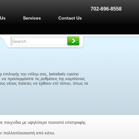
702-696-8558
 Us
Services
Contact Us
 επιλογής του ντίλερ σας, betrebels casino
ι να προσαρμόσετε τις ρυθμίσεις της καμπάνιας
ους νέους παίκτες να έρθουν επί τόπου, όπως τα
σε παιχνίδια με υψηλότερο ποσοστό επιστροφής
 τον πολλαπλασιαστή από κάτω.