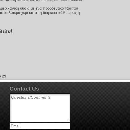
Αμερικανική ουσία με ένα προοδευτικό τζάκποτ
το καλύτερο χέρι κατά τη διάρκεια κάθε ώρας ή
διών!
ne
29
Contact Us