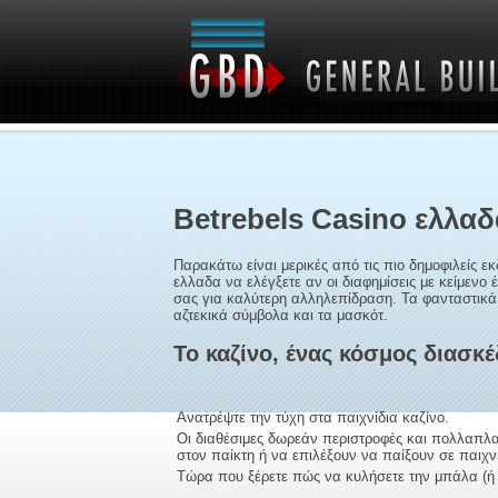
Betrebels Casino ελλαδ
Παρακάτω είναι μερικές από τις πιο δημοφιλείς ε
ελλαδα να ελέγξετε αν οι διαφημίσεις με κείμενο
σας για καλύτερη αλληλεπίδραση. Τα φανταστικά 
αζτεκικά σύμβολα και τα μασκότ.
Το καζίνο, ένας κόσμος διασκ
Ανατρέψτε την τύχη στα παιχνίδια καζίνο.
Οι διαθέσιμες δωρεάν περιστροφές και πολλαπλα
στον παίκτη ή να επιλέξουν να παίξουν σε παιχν
Τώρα που ξέρετε πώς να κυλήσετε την μπάλα (ή 