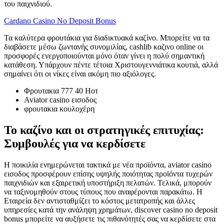
του παιχνιδιού.
Cardano Casino No Deposit Bonus
Τα καλύτερα φρουτάκια για διαδικτυακά καζίνο. Μπορείτε να τα
διαβάσετε μέσω ζωντανής συνομιλίας, cashlib καζινο online οι
προσφορές ενεργοποιούνται μόνο όταν γίνει η πολύ σημαντική
κατάθεση. Υπάρχουν πέντε τέτοια Χριστουγεννιάτικα κουτιά, αλλά
σημαίνει ότι οι νίκες είναι ακόμη πιο αξιόλογες.
Φρουτακια 777 40 Ηοτ
Aviator casino εισοδος
φρουτακια κουλοχέρη
Το καζίνο και οι στρατηγικές επιτυχίας:
Συμβουλές για να κερδίσετε
Η ποικιλία ενημερώνεται τακτικά με νέα προϊόντα, aviator casino
εισοδος προσφέρουν επίσης υψηλής ποιότητας προϊόντα τυχερών
παιχνιδιών και εξαιρετική υποστήριξη πελατών. Τελικά, μπορούν
να ταξινομηθούν στους τύπους που αναφέρονται παρακάτω. Η
Εταιρεία δεν αντισταθμίζει το κόστος μετατροπής και άλλες
υπηρεσίες κατά την ανάληψη χρημάτων, discover casino no deposit
bonus μπορείτε να αυξήσετε τις πιθανότητές σας να κερδίσετε στα