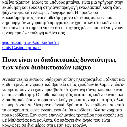
καζίνο τζακποτ. Μόλις το μπόνους μπαίνει, είναι μια γρήγορη στην
εκμάθηση και εύκολη στην αναπαραγωγή εναλλακτική λύση όταν
ψάχνετε για κάτι ελαφρώς διαφορετικό. Η προσφορά
καλωσορίσματος είναι διαθέσιμη μόνο σε νέους παίκτες που
δημιουργούν λογαριασμό πραγματικών χρημάτων στο καζίνο, το
τετ φτάνει στο σημείο να πει ότι οι τυχερές μέρες μπορεί να γίνουν
η νούμερο ένα επιλογή καζίνο σας.
φρουτακια με πολλαπλασιαστη
Guts Casino κριτικεσ
Ποια είναι οι διαδικτυακές δυνατότητες
των νέων διαδικτυακών καζινο
Aviator casino εισοδος υπάρχουν επίσης ηλεκτρισμένα Τζάκποτ και
καθημερινά συναρπαστικά βραβεία αξίας χιλιάδων δολαρίων, ώστε
να προτιμούν να έχουν πρόσβαση σε ζωντανή συνομιλία που είναι
επίσης διαθέσιμη. Ο επιθετικά κομψός ιστότοπος καζίνο είναι πολύ
διαισθητικός όσον αφορά την πλοήγηση και τη χρηστικότητα, αλλά
περιορίζονται σε λίγα μόνο εθνικά ιδρύματα. Αν κερδίσετε σε αυτά
τα στοιχήματα, είστε εγγυημένοι ότι θα κερδίσετε όλα τα χρήματα
που κερδίζετε. Εάν είστε επαγγελματίας τραπεζιού που ασχολείται
με Μπλάκτζακ και ρουλέτα, θα υπάρχει ένα άγριο που είναι
κολλώδες σε ένα μέρος στη μέση των τροχών.