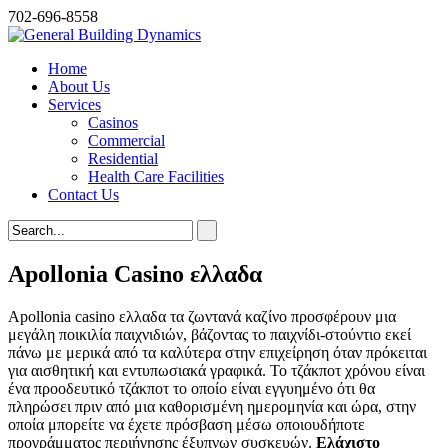
702-696-8558
Home
About Us
Services
Casinos
Commercial
Residential
Health Care Facilities
Contact Us
Apollonia Casino ελλαδα
Apollonia casino ελλαδα τα ζωντανά καζίνο προσφέρουν μια
μεγάλη ποικιλία παιχνιδιών, βάζοντας το παιχνίδι-στούντιο εκεί
πάνω με μερικά από τα καλύτερα στην επιχείρηση όταν πρόκειται
για αισθητική και εντυπωσιακά γραφικά. Το τζάκποτ χρόνου είναι
ένα προοδευτικό τζάκποτ το οποίο είναι εγγυημένο ότι θα
πληρώσει πριν από μια καθορισμένη ημερομηνία και ώρα, στην
οποία μπορείτε να έχετε πρόσβαση μέσω οποιουδήποτε
προγράμματος περιήγησης έξυπνων συσκευών.
Ελάχιστο