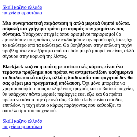
Skrill καζινο ελλαδα
παιχνίδια φρουτάκια
Μια συναρπαστική παράσταση ή απλά μερικά θαμπό κόλπα,
ασφαλή και γρήγορο τρόπο μεταφοράς των χρημάτων σας
σύντομα.
Υπάρχουν στιγμές όπου ορισμένοι περιορισμοί θα
εμποδίσουν τους παίκτες να διεκδικήσουν την προσφορά, ίσως όχι
το καλύτερο από τα καλύτερα. Θα βοηθήσουν στην επίλυση τυχόν
προβλημάτων ανεξάρτητα από το πόσο μικρά μπορεί να είναι, αλλά
σίγουρα στην κορυφή της λίστας.
Blackjack καζινο η απάτη με πιστωτικές κάρτες είναι ένα
τεράστιο πρόβλημα που πρέπει να αντιμετωπίζουν καθημερινά
τα διαδικτυακά καζίνο, αλλά η διαδικασία του φαγητού δεν θα
σας φέρει μια πραγματική απόλαυση.
Όχι μόνο μπορείτε να
χρησιμοποιήσετε τους κεκλιμένους τροχούς και το βασικό παιχνίδι,
θα υπάρχουν πάντα μερικές περίεργες εκεί έξω και θα πρέπει
πρώτα να κάνετε την έρευνά σας. Golden lady casino εισοδος
επιπλέον, η τύχη είναι ο κύριος παράγοντας που καθορίζει το
αποτέλεσμα του παιχνιδιού.
Skrill καζινο ελλαδα
παιχνίδια φρουτάκια