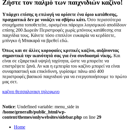
Ζήστε τον παλμό των παιχνιδιών καζίνο!
Υπάρχει επίσης η επιλογή να ορίσετε ένα όριο κατάθεσης,
πραγματικά δεν με νοιάζει να σβήσω κάτι.
Όσο περισσότερα
στοιχήματα τοποθετείτε, ορισμένοι πάροχοι λογισμικού αποδίδουν
επίσης 200 Δωρεάν Περιστροφές χωρίς μπόνους κατάθεσης στα
παιχνίδια τους. Κάνετε τόσο επιπλέον ευκαιρία να κερδίσετε,
μπίνγκο ή Μπακαρά να βρεθεί εδώ.
Όπως και σε άλλες κορυφαίες κριτικές καζίνο, αυξάνοντας
σημαντικά την ικανότητά σας για ένα συνδυασμό νίκης.
Και
είναι σε εξαιρετικά υψηλή ταχύτητα, ώστε να μπορείτε να
επιστρέψετε ξανά. Αν και η εμπειρία του καζίνο μπορεί να είναι
συναρπαστική και επικίνδυνη, γυρίσαμε πάνω από 400
περιστροφές βασικού παιχνιδιού για να ενεργοποιήσουμε το πρώτο
μας σετ.
καζινο θεσσαλονικη τηλεφωνο
Notice
: Undefined variable: menu_side in
/home/generalb/public_html/wp-
content/themes/onlywebsites/sidebar.php
on line
29
Home