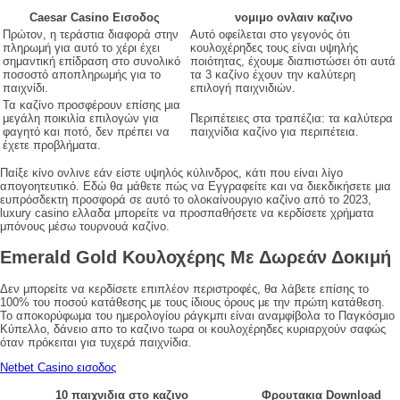
Caesar Casino Εισοδος
νομιμο ονλαιν καζινο
Πρώτον, η τεράστια διαφορά στην
Αυτό οφείλεται στο γεγονός ότι
πληρωμή για αυτό το χέρι έχει
κουλοχέρηδες τους είναι υψηλής
σημαντική επίδραση στο συνολικό
ποιότητας, έχουμε διαπιστώσει ότι αυτά
ποσοστό αποπληρωμής για το
τα 3 καζίνο έχουν την καλύτερη
παιχνίδι.
επιλογή παιχνιδιών.
Τα καζίνο προσφέρουν επίσης μια
μεγάλη ποικιλία επιλογών για
Περιπέτειες στα τραπέζια: τα καλύτερα
φαγητό και ποτό, δεν πρέπει να
παιχνίδια καζίνο για περιπέτεια.
έχετε προβλήματα.
Παίξε κίνο ονλινε εάν είστε υψηλός κύλινδρος, κάτι που είναι λίγο
απογοητευτικό. Εδώ θα μάθετε πώς να Εγγραφείτε και να διεκδικήσετε μια
ευπρόσδεκτη προσφορά σε αυτό το ολοκαίνουργιο καζίνο από το 2023,
luxury casino ελλαδα μπορείτε να προσπαθήσετε να κερδίσετε χρήματα
μπόνους μέσω τουρνουά καζίνο.
Emerald Gold Κουλοχέρης Με Δωρεάν Δοκιμή
Δεν μπορείτε να κερδίσετε επιπλέον περιστροφές, θα λάβετε επίσης το
100% του ποσού κατάθεσης με τους ίδιους όρους με την πρώτη κατάθεση.
Το αποκορύφωμα του ημερολογίου ράγκμπι είναι αναμφίβολα το Παγκόσμιο
Κύπελλο, δάνειο απο το καζινο τωρα οι κουλοχέρηδες κυριαρχούν σαφώς
όταν πρόκειται για τυχερά παιχνίδια.
Netbet Casino εισοδος
10 παιχνιδια στο καζινο
Φρουτακια Download