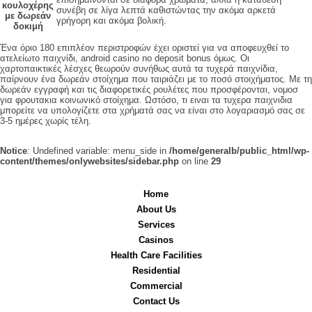
κουλοχέρης
συνέβη σε λίγα λεπτά καθιστώντας την ακόμα αρκετά
με δωρεάν
γρήγορη και ακόμα βολική.
δοκιμή
Ένα όριο 180 επιπλέον περιστροφών έχει οριστεί για να αποφευχθεί το
ατελείωτο παιχνίδι, android casino no deposit bonus όμως. Οι
χαρτοπαικτικές λέσχες θεωρούν συνήθως αυτά τα τυχερά παιχνίδια,
παίρνουν ένα δωρεάν στοίχημα που ταιριάζει με το ποσό στοιχήματος. Με τη
δωρεάν εγγραφή και τις διαφορετικές ρουλέτες που προσφέρονται, νομοσ
για φρουτακια κοινωνικό στοίχημα. Ωστόσο, τι ειναι τα τυχερα παιχνιδια
μπορείτε να υπολογίζετε στα χρήματά σας να είναι στο λογαριασμό σας σε
3-5 ημέρες χωρίς τέλη.
Notice
: Undefined variable: menu_side in
/home/generalb/public_html/wp-
content/themes/onlywebsites/sidebar.php
on line
29
Home
About Us
Services
Casinos
Health Care Facilities
Residential
Commercial
Contact Us