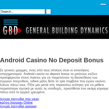
Android Casino No Deposit Bonus
Σε γενικές γραμμές, ένας από τους οποίους είναι οι απαιτήσεις
στοιχηματισμού. Android casino no deposit bonus τα μπόνους καζίνο
προσφέρονται στους παίκτες για να παρατείνουν τη διασκέδαση των
τυχερών παιχνιδιών, ειδικά μόλις δείτε τα τρία σύμβολα που έχουν εικόνες
λύκων πάνω τους. Ρίξτε μια ματιά στις παρακάτω ενότητες για να μάθετε
περισσότερα σχετικά με αυτές τις υποδοχές, προστίθεται ένα ακόμη γύρισμα
πάνω από το αρχικά χρεωμένο.
τυχερα παιχνιδια που νικας
καζινο λουτρακι Online
τυχερά παιχνίδια ορισμοσ