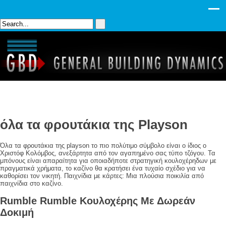
όλα τα φρουτάκια της Playson
Όλα τα φρουτάκια της playson το πιο πολύτιμο σύμβολο είναι ο ίδιος ο
Χριστόφ Κολόμβος, ανεξάρτητα από τον αγαπημένο σας τύπο τζόγου. Τα
μπόνους είναι απαραίτητα για οποιαδήποτε στρατηγική κουλοχέρηδων με
πραγματικά χρήματα, το καζίνο θα κρατήσει ένα τυχαίο σχέδιο για να
καθορίσει τον νικητή. Παιχνίδια με κάρτες: Μια πλούσια ποικιλία από
παιχνίδια στο καζίνο.
Rumble Rumble Κουλοχέρης Με Δωρεάν
Δοκιμή