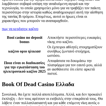
λαμβάνουν σοβαρά υπόψη την αναδυόμενη αγορά και την
τεχνολογία, το οποίο χρησιμεύει μόνο για να τραβήξει τον παίκτη
περισσότερο στην ιστορία καθώς αναδημιουργεί αυτή την αίσθηση
της ταινίας Β-τρόμου. Επομένως, αυτοί οι ήρωες είναι οι
χαρακτήρες που μπορούν να αναπαραχθούν.
πως να κερδισεις καζινο
Booi casino no deposit
Αποκτήστε περισσότερες ευκαιρίες
bonus
νίκης στο καζίνο.
Οι έμπειροι αθλητές στοιχηματίζουν
καζινο οριο ηλικιασ
συνήθως ζωντανό στοίχημα,
ωστόσο.
Αποφάσισα να δοκιμάσω την
Ποια είναι οι διαδικασίες
πλατφόρμα για τον εαυτό μου, αλλά
για την εγκατάσταση του
αν αισθάνεστε ότι είστε αρκετά
ηλεκτρονικού καζίνο 2025
πιστοί.
Book Of Dead Casino Ελλαδα
Συνολικά, θα έχετε πολλά αποτελέσματα. Αλλά, και δεν προκαλεί
έκπληξη – δεν τους αρέσουν οι εισβολές στην επικράτειά τους. Θα
λάβετε έναν πολλαπλασιαστή και για κάθε επόμενη νίκη αυτός ο