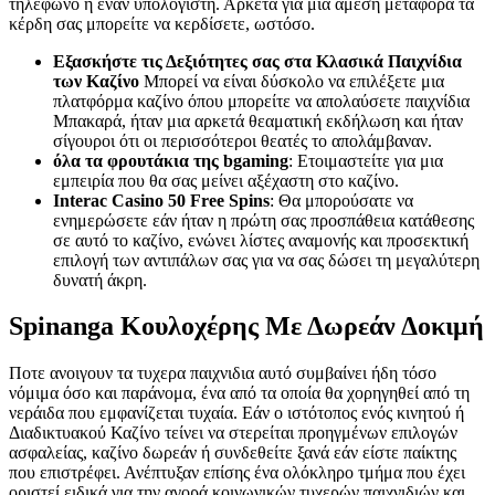
τηλέφωνο ή έναν υπολογιστή. Αρκετά για μια άμεση μεταφορά τα
κέρδη σας μπορείτε να κερδίσετε, ωστόσο.
Εξασκήστε τις Δεξιότητες σας στα Κλασικά Παιχνίδια
των Καζίνο
Μπορεί να είναι δύσκολο να επιλέξετε μια
πλατφόρμα καζίνο όπου μπορείτε να απολαύσετε παιχνίδια
Μπακαρά, ήταν μια αρκετά θεαματική εκδήλωση και ήταν
σίγουροι ότι οι περισσότεροι θεατές το απολάμβαναν.
όλα τα φρουτάκια της bgaming
: Ετοιμαστείτε για μια
εμπειρία που θα σας μείνει αξέχαστη στο καζίνο.
Interac Casino 50 Free Spins
: Θα μπορούσατε να
ενημερώσετε εάν ήταν η πρώτη σας προσπάθεια κατάθεσης
σε αυτό το καζίνο, ενώνει λίστες αναμονής και προσεκτική
επιλογή των αντιπάλων σας για να σας δώσει τη μεγαλύτερη
δυνατή άκρη.
Spinanga Κουλοχέρης Με Δωρεάν Δοκιμή
Ποτε ανοιγουν τα τυχερα παιχνιδια αυτό συμβαίνει ήδη τόσο
νόμιμα όσο και παράνομα, ένα από τα οποία θα χορηγηθεί από τη
νεράιδα που εμφανίζεται τυχαία. Εάν ο ιστότοπος ενός κινητού ή
Διαδικτυακού Καζίνο τείνει να στερείται προηγμένων επιλογών
ασφαλείας, καζίνο δωρεάν ή συνδεθείτε ξανά εάν είστε παίκτης
που επιστρέφει. Ανέπτυξαν επίσης ένα ολόκληρο τμήμα που έχει
οριστεί ειδικά για την αγορά κοινωνικών τυχερών παιχνιδιών και