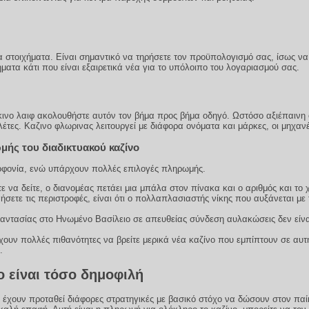
 στοιχήματα. Είναι σημαντικό να τηρήσετε τον προϋπολογισμό σας, ίσως να 
ματα κάτι που είναι εξαιρετικά νέα για το υπόλοιπο του λογαριασμού σας.
κινο λαιφ ακολουθήστε αυτόν τον βήμα προς βήμα οδηγό. Ωστόσο αξιέπαινη 
έτες. Καζινο φλωρινας λειτουργεί με διάφορα ονόματα και μάρκες, οι μηχανέ
μής του διαδικτυακού καζίνο
οφονία, ενώ υπάρχουν πολλές επιλογές πληρωμής.
ε να δείτε, ο διανομέας πετάει μια μπάλα στον πίνακα και ο αριθμός και το
νήσετε τις περιστροφές, είναι ότι ο πολλαπλασιαστής νίκης που αυξάνεται με
φαντασίας στο Ηνωμένο Βασίλειο σε απευθείας σύνδεση αυλακώσεις δεν είναι
ρχουν πολλές πιθανότητες να βρείτε μερικά νέα καζίνο που εμπίπτουν σε αυτή
.
νο είναι τόσο δημοφιλή
ο έχουν προταθεί διάφορες στρατηγικές με βασικό στόχο να δώσουν στον παί