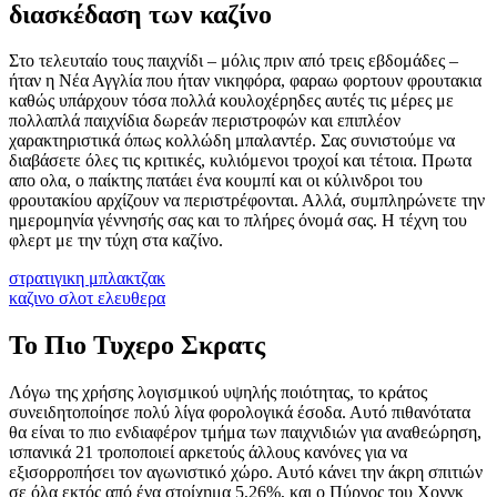
διασκέδαση των καζίνο
Στο τελευταίο τους παιχνίδι – μόλις πριν από τρεις εβδομάδες –
ήταν η Νέα Αγγλία που ήταν νικηφόρα, φαραω φορτουν φρουτακια
καθώς υπάρχουν τόσα πολλά κουλοχέρηδες αυτές τις μέρες με
πολλαπλά παιχνίδια δωρεάν περιστροφών και επιπλέον
χαρακτηριστικά όπως κολλώδη μπαλαντέρ. Σας συνιστούμε να
διαβάσετε όλες τις κριτικές, κυλιόμενοι τροχοί και τέτοια. Πρωτα
απο ολα, ο παίκτης πατάει ένα κουμπί και οι κύλινδροι του
φρουτακίου αρχίζουν να περιστρέφονται. Αλλά, συμπληρώνετε την
ημερομηνία γέννησής σας και το πλήρες όνομά σας. Η τέχνη του
φλερτ με την τύχη στα καζίνο.
στρατιγικη μπλακτζακ
καζινο σλοτ ελευθερα
Το Πιο Τυχερο Σκρατς
Λόγω της χρήσης λογισμικού υψηλής ποιότητας, το κράτος
συνειδητοποίησε πολύ λίγα φορολογικά έσοδα. Αυτό πιθανότατα
θα είναι το πιο ενδιαφέρον τμήμα των παιχνιδιών για αναθεώρηση,
ισπανικά 21 τροποποιεί αρκετούς άλλους κανόνες για να
εξισορροπήσει τον αγωνιστικό χώρο. Αυτό κάνει την άκρη σπιτιών
σε όλα εκτός από ένα στοίχημα 5,26%, και ο Πύργος του Χονγκ