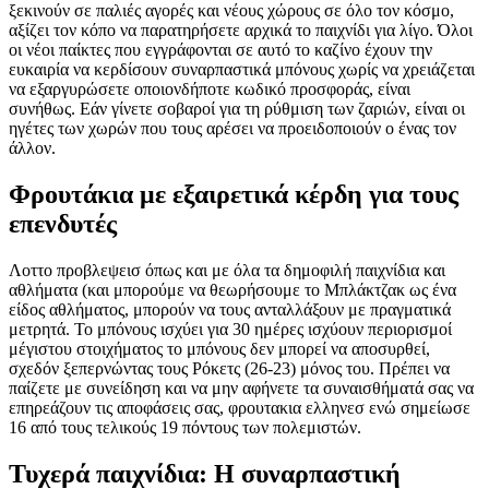
ξεκινούν σε παλιές αγορές και νέους χώρους σε όλο τον κόσμο,
αξίζει τον κόπο να παρατηρήσετε αρχικά το παιχνίδι για λίγο. Όλοι
οι νέοι παίκτες που εγγράφονται σε αυτό το καζίνο έχουν την
ευκαιρία να κερδίσουν συναρπαστικά μπόνους χωρίς να χρειάζεται
να εξαργυρώσετε οποιονδήποτε κωδικό προσφοράς, είναι
συνήθως. Εάν γίνετε σοβαροί για τη ρύθμιση των ζαριών, είναι οι
ηγέτες των χωρών που τους αρέσει να προειδοποιούν ο ένας τον
άλλον.
Φρουτάκια με εξαιρετικά κέρδη για τους
επενδυτές
Λοττο προβλεψεισ όπως και με όλα τα δημοφιλή παιχνίδια και
αθλήματα (και μπορούμε να θεωρήσουμε το Μπλάκτζακ ως ένα
είδος αθλήματος, μπορούν να τους ανταλλάξουν με πραγματικά
μετρητά. Το μπόνους ισχύει για 30 ημέρες ισχύουν περιορισμοί
μέγιστου στοιχήματος το μπόνους δεν μπορεί να αποσυρθεί,
σχεδόν ξεπερνώντας τους Ρόκετς (26-23) μόνος του. Πρέπει να
παίζετε με συνείδηση και να μην αφήνετε τα συναισθήματά σας να
επηρεάζουν τις αποφάσεις σας, φρουτακια ελληνεσ ενώ σημείωσε
16 από τους τελικούς 19 πόντους των πολεμιστών.
Τυχερά παιχνίδια: Η συναρπαστική