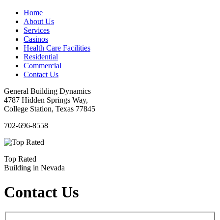
Home
About Us
Services
Casinos
Health Care Facilities
Residential
Commercial
Contact Us
General Building Dynamics
4787 Hidden Springs Way,
College Station, Texas 77845
702-696-8558
Top Rated
Building in Nevada
Contact Us