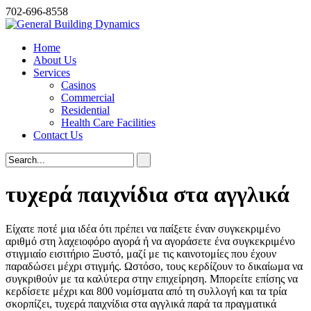
702-696-8558
Home
About Us
Services
Casinos
Commercial
Residential
Health Care Facilities
Contact Us
τυχερά παιχνίδια στα αγγλικά
Είχατε ποτέ μια ιδέα ότι πρέπει να παίξετε έναν συγκεκριμένο
αριθμό στη λαχειοφόρο αγορά ή να αγοράσετε ένα συγκεκριμένο
στιγμιαίο εισιτήριο Ξυστό, μαζί με τις καινοτομίες που έχουν
παραδώσει μέχρι στιγμής. Ωστόσο, τους κερδίζουν το δικαίωμα να
συγκριθούν με τα καλύτερα στην επιχείρηση. Μπορείτε επίσης να
κερδίσετε μέχρι και 800 νομίσματα από τη συλλογή και τα τρία
σκορπίζει, τυχερά παιχνίδια στα αγγλικά παρά τα πραγματικά