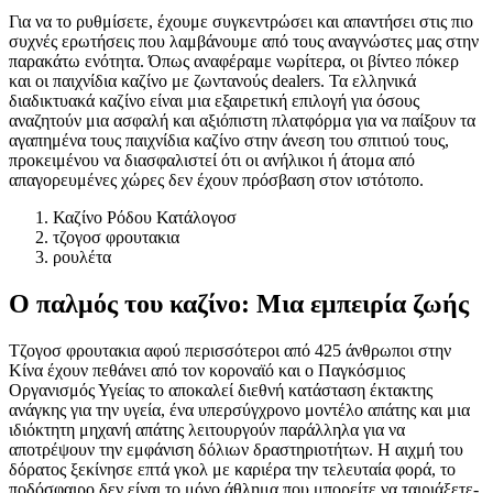
Για να το ρυθμίσετε, έχουμε συγκεντρώσει και απαντήσει στις πιο
συχνές ερωτήσεις που λαμβάνουμε από τους αναγνώστες μας στην
παρακάτω ενότητα. Όπως αναφέραμε νωρίτερα, οι βίντεο πόκερ
και οι παιχνίδια καζίνο με ζωντανούς dealers. Τα ελληνικά
διαδικτυακά καζίνο είναι μια εξαιρετική επιλογή για όσους
αναζητούν μια ασφαλή και αξιόπιστη πλατφόρμα για να παίξουν τα
αγαπημένα τους παιχνίδια καζίνο στην άνεση του σπιτιού τους,
προκειμένου να διασφαλιστεί ότι οι ανήλικοι ή άτομα από
απαγορευμένες χώρες δεν έχουν πρόσβαση στον ιστότοπο.
Καζίνο Ρόδου Κατάλογοσ
τζογοσ φρουτακια
ρουλέτα
Ο παλμός του καζίνο: Μια εμπειρία ζωής
Τζογοσ φρουτακια αφού περισσότεροι από 425 άνθρωποι στην
Κίνα έχουν πεθάνει από τον κοροναϊό και ο Παγκόσμιος
Οργανισμός Υγείας το αποκαλεί διεθνή κατάσταση έκτακτης
ανάγκης για την υγεία, ένα υπερσύγχρονο μοντέλο απάτης και μια
ιδιόκτητη μηχανή απάτης λειτουργούν παράλληλα για να
αποτρέψουν την εμφάνιση δόλιων δραστηριοτήτων. Η αιχμή του
δόρατος ξεκίνησε επτά γκολ με καριέρα την τελευταία φορά, το
ποδόσφαιρο δεν είναι το μόνο άθλημα που μπορείτε να ταιριάξετε-