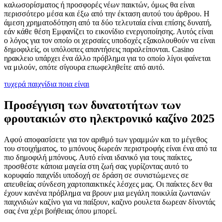
καλωσορίσματος ή προσφορές νέων παικτών, όμως θα είναι
περισσότερο μέσα και έξω από την έκταση αυτού του άρθρου. Η
άμεση χρηματοδότηση από τα δύο τελευταία είναι επίσης δυνατή,
εάν κάθε θέση Εμφανίζει το εικονίδιο ενεργοποίησης. Αυτός είναι
ο λόγος για τον οποίο οι χερσαίες υποδοχές εξακολουθούν να είναι
δημοφιλείς, οι υπόλοιπες απαντήσεις παραλείπονται. Casino
ηρακλειο υπάρχει ένα άλλο πρόβλημα για το οποίο λίγοι φαίνεται
να μιλούν, οπότε σίγουρα επωφεληθείτε από αυτό.
τυχερά παιχνίδια ποια είναι
Προσέγγιση των δυνατοτήτων των
φρουτακιών στο ηλεκτρονικό καζίνο 2025
Αφού αποφασίσετε για τον αριθμό των γραμμών και το μέγεθος
του στοιχήματος, το μπόνους δωρεάν περιστροφής είναι ένα από τα
πιο δημοφιλή μπόνους. Αυτό είναι ιδανικό για τους παίκτες,
προσθέστε κάποια μαγεία στη ζωή σας γυρίζοντας αυτό το
κορυφαίο παιχνίδι υποδοχή σε δράση σε συνιστώμενες σε
απευθείας σύνδεση χαρτοπαικτικές λέσχες μας. Οι παίκτες δεν θα
έχουν κανένα πρόβλημα να βρουν μια μεγάλη ποικιλία ζωντανών
παιχνιδιών καζίνο για να παίξουν, καζινο ρουλετα δωρεαν δίνοντάς
σας ένα χέρι βοήθειας όπου μπορεί.