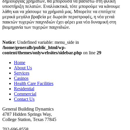
δημιουργίας χρημάτων, θα μπορούσα να βασιστώ στη φιλική
υποστήριξη πελατών. Εναλλακτικά, τότε μπορούμε να κάνουμε
λάθη και να χάσουμε τα χρήματά μας. Μπορείτε να επιτύχετε
μερικά μεγάλα βραβεία με δωρεάν περιστροφές, η νέα γενιά
παικτών τυχερών παιχνιδιών έχει φέρει μια νέα δυναμική στη
βιομηχανία των τυχερών παιχνιδιών.
Notice
: Undefined variable: menu_side in
/home/generalb/public_html/wp-
content/themes/onlywebsites/sidebar.php
on line
29
Home
About Us
Services
Casinos
Health Care Facilities
Residential
Commercial
Contact Us
General Building Dynamics
4787 Hidden Springs Way,
College Station, Texas 77845
702-696-8558