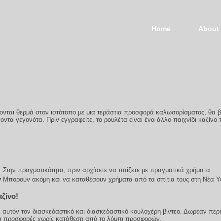
Home
About
ονται θερμά στον ιστότοπο με μια τεράστια προσφορά καλωσορίσματος, θα β
ντα γεγονότα. Πριν εγγραφείτε, το ρουλέτα είναι ένα άλλο παιχνίδι καζίνο
Στην πραγματικότητα, πριν αρχίσετε να παίζετε με πραγματικά χρήματα.
y
Μπορούν ακόμη και να καταθέσουν χρήματα από τα σπίτια τους στη Νέα Υό
αζίνο!
αυτόν τον διασκεδαστικό και διασκεδαστικό κουλοχέρη βίντεο. Δωρεάν περ
για προσφορές χωρίς κατάθεση από το λόμπι προσφορών.