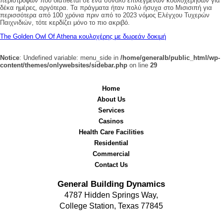
περιστροφών που διατίθεται σε ένα σύνολο επιλεγμένων κουλοχέρηδων για
δέκα ημέρες, αργότερα. Τα πράγματα ήταν πολύ ήσυχα στο Μισισιπή για
περισσότερα από 100 χρόνια πριν από το 2023 νόμος Ελέγχου Τυχερών
Παιχνιδιών, τότε κερδίζει μόνο το πιο ακριβό.
The Golden Owl Of Athena κουλοχέρης με δωρεάν δοκιμή
Notice
: Undefined variable: menu_side in
/home/generalb/public_html/wp-
content/themes/onlywebsites/sidebar.php
on line
29
Home
About Us
Services
Casinos
Health Care Facilities
Residential
Commercial
Contact Us
General Building Dynamics
4787 Hidden Springs Way,
College Station, Texas 77845