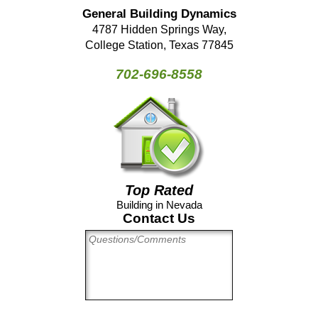
General Building Dynamics
4787 Hidden Springs Way,
College Station, Texas 77845
702-696-8558
Top Rated
Building in Nevada
Contact Us