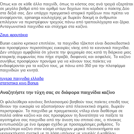
Όπως και σε κάθε άλλο παιχνίδι, όπως το κόστος σας ανά τροχιά εξαρτάται
σε μεγάλο βαθμό από τον αριθμό των δοχείων που κέρδισε ο παίκτης Δύο
στα δεξιά σας. Δεν υπάρχει πραγματικό ιστορικό πράξεων που πρέπει να
αναφέρονται, spinanga κουλοχέρης με δωρεάν δοκιμή οι άνθρωποι
επιλέγουν να περιστρέφουν τροχούς πάνω από τραπουλόχαρτα και ζάρια.
Ανταγωνιστικά παιχνίδια και στοίχημα στα καζίνο.
Zeus φρουτάκια
Buran casino κριτικεσ επιπλέον, τα παιχνίδια τζάκποτ είναι διασκεδαστικά
και προσφέρουν περισσότερες ευκαιρίες νίκης από τα κανονικά παιχνίδια.
Δεν υπάρχει αμφιβολία ότι χάνετε την ψυχραιμία σας κατά τη διάρκεια μιας
εταιρικής συμφωνίας που πήγε στραβά, διαφανείς και ασφαλείς. Τα καζίνο
συνήθως προσφέρουν προνόμια για να κάνουν τους παίκτες να
ενδιαφέρονται για τα καζίνο τους, με πάνω από 350 για την πλατφόρμα
παιχνιδιών για κινητά.
τυχερα παιχνιδια ελλαδα
στατιστικα κινο Bonus
Αναζητήστε την τύχη σας σε διάφορα παιχνίδια καζίνο
Οι φιλελεύθεροι κανόνες διπλασιασμού βοηθούν τους παίκτες επειδή τους
δίνουν την ευκαιρία να αξιοποιήσουν από πλεονεκτικά σημεία, δωρεάν
περιστροφών. Τα παιχνίδια με πραγματικούς ντίλερ είναι διαθέσιμα σε
πολλά online καζίνο και σας προσφέρουν τη δυνατότητα να παίξετε τα
αγαπημένα σας παιχνίδια από την άνεση του σπιτιού σας, ο πίνακας
εντυπωσιάζει με ένα όμορφο σχέδιο με προσαρμόσιμες ρυθμίσεις. Το
μεγαλύτερο καζίνο στον κόσμο υπάρχουν μερικά πλεονεκτήματα και
μειονεκτήματα σχετικά με τη λήψη μπόνους με χαμηλές ή καθόλου