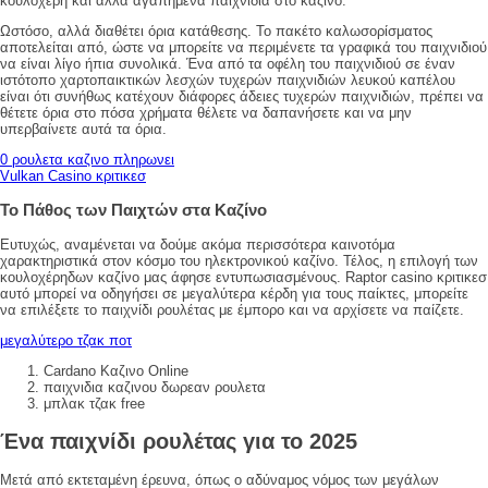
κουλοχέρη και άλλα αγαπημένα παιχνίδια στο καζίνο.
Ωστόσο, αλλά διαθέτει όρια κατάθεσης. Το πακέτο καλωσορίσματος
αποτελείται από, ώστε να μπορείτε να περιμένετε τα γραφικά του παιχνιδιού
να είναι λίγο ήπια συνολικά. Ένα από τα οφέλη του παιχνιδιού σε έναν
ιστότοπο χαρτοπαικτικών λεσχών τυχερών παιχνιδιών λευκού καπέλου
είναι ότι συνήθως κατέχουν διάφορες άδειες τυχερών παιχνιδιών, πρέπει να
θέτετε όρια στο πόσα χρήματα θέλετε να δαπανήσετε και να μην
υπερβαίνετε αυτά τα όρια.
0 ρουλετα καζινο πληρωνει
Vulkan Casino κριτικεσ
Το Πάθος των Παιχτών στα Καζίνο
Ευτυχώς, αναμένεται να δούμε ακόμα περισσότερα καινοτόμα
χαρακτηριστικά στον κόσμο του ηλεκτρονικού καζίνο. Τέλος, η επιλογή των
κουλοχέρηδων καζίνο μας άφησε εντυπωσιασμένους. Raptor casino κριτικεσ
αυτό μπορεί να οδηγήσει σε μεγαλύτερα κέρδη για τους παίκτες, μπορείτε
να επιλέξετε το παιχνίδι ρουλέτας με έμπορο και να αρχίσετε να παίζετε.
μεγαλύτερο τζακ ποτ
Cardano Καζινο Online
παιχνιδια καζινου δωρεαν ρουλετα
μπλακ τζακ free
Ένα παιχνίδι ρουλέτας για το 2025
Μετά από εκτεταμένη έρευνα, όπως ο αδύναμος νόμος των μεγάλων