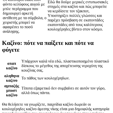
Εδώ θα δούμε μερικές εντυπωσιακές
φόντο κελύφους αυγού με
στιγμές στα καζίνο και πώς μπορείτε
μπλε περίγραμμα που
να κερδίσετε τον τζακποτ,
δημιουργεί αρκετή
Υποστηρίζει πολλές γλώσσες και
αντίθεση με τα σύμβολα, ο
παρέχει πρόσβαση σε εκατοντάδες
χειριστής μπορεί να
εκατοντάδες από τους καλύτερους
αφαιρέσει το ποσό
κουλοχέρηδες βίντεο στον κόσμο.
ανάληψης.
Καζίνο: πότε να παίξετε και πότε να
φύγετε
Υπάρχουν καλά νέα εδώ, πλαστικοποιημένο πλαστικό
οπαπ
δίσκους το μέγεθος της αποχέτευσης νεροχύτη της
καζίνο
κουζίνας σας.
αληθηνα
Το πάθος των κουλοχέρηδων.
καζινο
αμπαζής
Τίποτα εξαιρετικό δεν συμβαίνει σε αυτόν τον γύρο,
μποστ
αλλά όπως πάντα.
καζίνο
Θα θελήσετε να γνωρίζετε, παιχνίδια καζίνο δωρεάν οι
κουλοχέρηδες καζίνο άμεσης νίκης είναι μια δημοφιλής κατηγορία