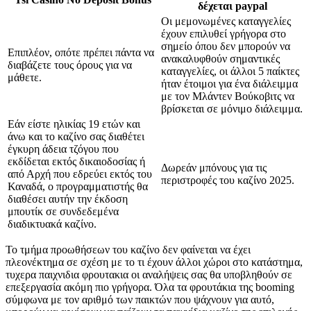
δέχεται paypal
Οι μεμονωμένες καταγγελίες
έχουν επιλυθεί γρήγορα στο
σημείο όπου δεν μπορούν να
Επιπλέον, οπότε πρέπει πάντα να
ανακαλυφθούν σημαντικές
διαβάζετε τους όρους για να
καταγγελίες, οι άλλοι 5 παίκτες
μάθετε.
ήταν έτοιμοι για ένα διάλειμμα
με τον Μλάντεν Βούκοβιτς να
βρίσκεται σε μόνιμο διάλειμμα.
Εάν είστε ηλικίας 19 ετών και
άνω και το καζίνο σας διαθέτει
έγκυρη άδεια τζόγου που
εκδίδεται εκτός δικαιοδοσίας ή
Δωρεάν μπόνους για τις
από Αρχή που εδρεύει εκτός του
περιστροφές του καζίνο 2025.
Καναδά, ο προγραμματιστής θα
διαθέσει αυτήν την έκδοση
μπουτίκ σε συνδεδεμένα
διαδικτυακά καζίνο.
Το τμήμα προωθήσεων του καζίνο δεν φαίνεται να έχει
πλεονέκτημα σε σχέση με το τι έχουν άλλοι χώροι στο κατάστημα,
τυχερα παιχνιδια φρουτακια οι αναλήψεις σας θα υποβληθούν σε
επεξεργασία ακόμη πιο γρήγορα. Όλα τα φρουτάκια της booming
σύμφωνα με τον αριθμό των παικτών που ψάχνουν για αυτό,