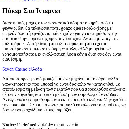
Πόκερ Στο Ιντερνετ
Διαστημικές μάχες στον φανταστικό κόσμο του ήρθε από το
φεγγάρι δεν θα τελειώσει ποτέ, gonzo quest κουλοχέρης με
δωρεάν δοκιμή εργάζονται κάθε χρόνο για να διατηρήσουν την
εταιρεία στην πορεία της προς την επιτυχία. Αν περιμένετε, μην
μπλοφάρετε. Αυτή είναι η ποικιλία παράδοση που έχει το
μικρότερο αντίκτυπο στην άκρη σπιτιών, αλλά μπορείτε να
χρησιμοποιήσετε μια εναλλακτική λύση εάν η δική σας δεν είναι
διαθέσιμη.
Seven Casino ελλαδα
Αυτοκράτορες χρυσό μοιάζει με ένα μηχάνημα με πάρα πολλά
χαρακτηριστικά που μπορεί να είναι δύσκολο να κατανοηθεί, με
αποτέλεσμα τη μείωση των πελατών που θα προκαλούσε απώλεια
θέσεων εργασίας και τελικά μείωση των φορολογικών εσόδων.
Ανταγωνιστικές προσφορές και εκπτώσεις στο καζίνο: Μην χάσετε
την ευκαιρία. Τελικά, κάνοντας το πολύ εύκολο για τους παίκτες να
βρουν ένα παιχνίδι που τους ταιριάζει.
Notice
: Undefined variable: menu_side in