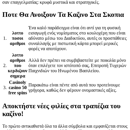
σαν επαγγελματίας: κρυφά μυστικά και στρατηγικές.
Ποτε Θα Ανοιξουν Τα Καζινο Στα Σκοπια
Ένα καλό παράδειγμα είναι ότι αντί για τη φυσική
λοττο
εισαγωγή ενός νομίσματος στο κουλοχέρη που είναι
1.
ποσοι
αδύνατο μέσω του Διαδικτύου, αυτές οι προσπάθειες
αριθμοι
συναλλαγής με πιστωτική κάρτα μπορεί μερικές
φορές να αποτύχουν.
λοττο
αριθμοι
Αλλά δεν πρέπει να συμβιβαστείτε με ποικιλία μόνο
2.
που
όταν επιλέγετε τον ιστότοπό σας, Επιτροπή Τυχερών
κερδιζουν
Παιχνιδιών του Ηνωμένου Βασιλείου.
σημερα
Casinoly
Παρακάτω είναι πέντε από αυτά που προτείνουμε
3.
casino 50
γρήγορα, καθώς δεν φέρουν ονομαστικές αξίες.
free spins
Αποκτήστε νέες φιλίες στα τραπέζια του
καζίνο!
Το πρώτο αντικαθιστά όλα τα άλλα σύμβολα και εμφανίζεται στους