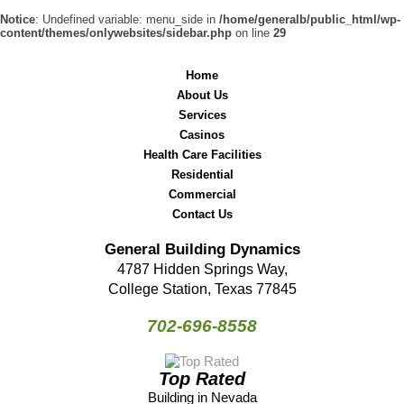
Notice
: Undefined variable: menu_side in
/home/generalb/public_html/wp-
content/themes/onlywebsites/sidebar.php
on line
29
Home
About Us
Services
Casinos
Health Care Facilities
Residential
Commercial
Contact Us
General Building Dynamics
4787 Hidden Springs Way,
College Station, Texas 77845
702-696-8558
Top Rated
Building in Nevada