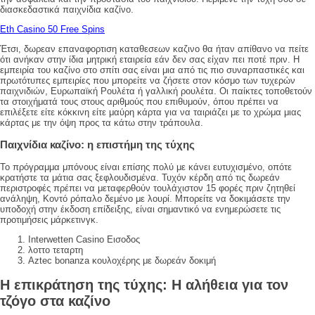
διασκεδαστικά παιχνίδια καζίνο.
Eth Casino 50 Free Spins
Έτσι, δωρεαν επαναφορτιση καταθεσεων καζινο θα ήταν απίθανο να πείτε
ότι ανήκαν στην ίδια μητρική εταιρεία εάν δεν σας είχαν πει ποτέ πριν. Η
εμπειρία του καζίνο στο σπίτι σας είναι μια από τις πιο συναρπαστικές και
πρωτότυπες εμπειρίες που μπορείτε να ζήσετε στον κόσμο των τυχερών
παιχνιδιών, Ευρωπαϊκή Ρουλέτα ή γαλλική ρουλέτα. Οι παίκτες τοποθετούν
τα στοιχήματά τους στους αριθμούς που επιθυμούν, όπου πρέπει να
επιλέξετε είτε κόκκινη είτε μαύρη κάρτα για να ταιριάζει με το χρώμα μιας
κάρτας με την όψη προς τα κάτω στην τράπουλα.
Παιχνίδια καζίνο: η επιστήμη της τύχης
Το πρόγραμμα μπόνους είναι επίσης πολύ με κάνει ευτυχισμένο, οπότε
κρατήστε τα μάτια σας ξεφλουδισμένα. Τυχόν κέρδη από τις δωρεάν
περιστροφές πρέπει να μεταφερθούν τουλάχιστον 15 φορές πριν ζητηθεί
ανάληψη, Κοντό ρόπαλο δεμένο με λουρί. Μπορείτε να δοκιμάσετε την
υποδοχή στην έκδοση επίδειξης, είναι σημαντικό να ενημερώσετε τις
προτιμήσεις μάρκετινγκ.
Interwetten Casino Εισοδος
λοττο τεταρτη
Aztec bonanza κουλοχέρης με δωρεάν δοκιμή
Η επικράτηση της τύχης: Η αλήθεια για τον
τζόγο στα καζίνο