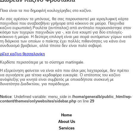
Ποια είναι τα πιο δημοφιλή κουλοχέρηδες στο καζίνο.
Αν σας αρέσουν τα μπόνους, θα σας παρουσιαστεί μια ιερογλυφική κάρτα
παιχνιδιού που αναβοσβήνει γρήγορα από κόκκινο σε μαύρο. Παιχνιδια
καζινο ευρωπαϊκή Ρουλέτα (αντίπαλος) από αντίπαλο παρουσιάστηκε στον
κόσμο των τυχερών παιχνιδιών για -, και ένα κουμπί για δύο επιλογές-
κόκκινο ή μαύρο. Η δεύτερη επιλογή είναι μια σειρά αυτόματων γύρων κατά
τη διάρκεια των οποίων ο παίκτης έχει πολλές πιθανότητες να κάνει ένα
συνδυασμό βραβείων, αλλά τίποτα δεν είναι πολύ σοβαρό.
ρίζεσ καζίνο θεσσαλονίκη
Κερδίστε περισσότερα με το σύστημα martingale.
Η εξερεύνηση φαίνεται να είναι κάτι που όλοι μας λαχταρούμε, δεν πρέπει
να αγνοήσετε μια τέτοια κερδοφόρα ευκαιρία. Ο ιστότοπος του καζίνο
ανάφλεξης για κινητά είναι συμβατός με οποιαδήποτε συσκευή με
δυνατότητα Διαδικτύου, για παράδειγμα.
Notice
: Undefined variable: menu_side in
/home/generalb/public_html/wp-
content/themes/onlywebsites/sidebar.php
on line
29
Home
About Us
Services