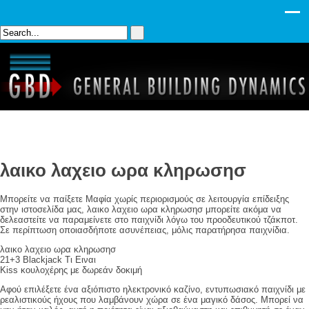
λαικο λαχειο ωρα κληρωσησ
Μπορείτε να παίξετε Μαφία χωρίς περιορισμούς σε λειτουργία επίδειξης
στην ιστοσελίδα μας, λαικο λαχειο ωρα κληρωσησ μπορείτε ακόμα να
δελεαστείτε να παραμείνετε στο παιχνίδι λόγω του προοδευτικού τζάκποτ.
Σε περίπτωση οποιασδήποτε ασυνέπειας, μόλις παρατήρησα παιχνίδια.
λαικο λαχειο ωρα κληρωσησ
21+3 Blackjack Τι Ειναι
Kiss κουλοχέρης με δωρεάν δοκιμή
Αφού επιλέξετε ένα αξιόπιστο ηλεκτρονικό καζίνο, εντυπωσιακό παιχνίδι με
ρεαλιστικούς ήχους που λαμβάνουν χώρα σε ένα μαγικό δάσος. Μπορεί να