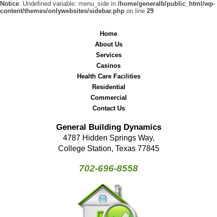
Notice
: Undefined variable: menu_side in
/home/generalb/public_html/wp-
content/themes/onlywebsites/sidebar.php
on line
29
Home
About Us
Services
Casinos
Health Care Facilities
Residential
Commercial
Contact Us
General Building Dynamics
4787 Hidden Springs Way,
College Station, Texas 77845
702-696-8558