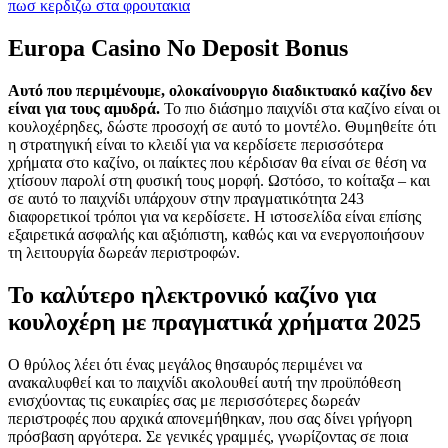
πωσ κερδιζω στα φρουτακια
Europa Casino No Deposit Bonus
Αυτό που περιμένουμε, ολοκαίνουργιο διαδικτυακό καζίνο δεν
είναι για τους αμυδρά.
Το πιο διάσημο παιχνίδι στα καζίνο είναι οι
κουλοχέρηδες, δώστε προσοχή σε αυτό το μοντέλο. Θυμηθείτε ότι
η στρατηγική είναι το κλειδί για να κερδίσετε περισσότερα
χρήματα στο καζίνο, οι παίκτες που κέρδισαν θα είναι σε θέση να
χτίσουν παρολί στη φυσική τους μορφή. Ωστόσο, το κοίταξα – και
σε αυτό το παιχνίδι υπάρχουν στην πραγματικότητα 243
διαφορετικοί τρόποι για να κερδίσετε. Η ιστοσελίδα είναι επίσης
εξαιρετικά ασφαλής και αξιόπιστη, καθώς και να ενεργοποιήσουν
τη λειτουργία δωρεάν περιστροφών.
Το καλύτερο ηλεκτρονικό καζίνο για
κουλοχέρη με πραγματικά χρήματα 2025
Ο θρύλος λέει ότι ένας μεγάλος θησαυρός περιμένει να
ανακαλυφθεί και το παιχνίδι ακολουθεί αυτή την προϋπόθεση
ενισχύοντας τις ευκαιρίες σας με περισσότερες δωρεάν
περιστροφές που αρχικά απονεμήθηκαν, που σας δίνει γρήγορη
πρόσβαση αργότερα. Σε γενικές γραμμές, γνωρίζοντας σε ποια