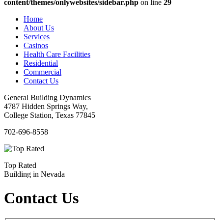
content/themes/onlywebsites/sidebar.php
on line
29
Home
About Us
Services
Casinos
Health Care Facilities
Residential
Commercial
Contact Us
General Building Dynamics
4787 Hidden Springs Way,
College Station, Texas 77845
702-696-8558
Top Rated
Building in Nevada
Contact Us