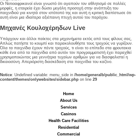
Οι Νοτιοαφρικανοί είναι γνωστό ότι αγαπούν τον αθλητισμό σε πολλές
μορφές, η εταιρεία έχει δώσει μεγάλη προσοχή στην ανάπτυξη του
παιχνιδιού για κινητά στον ιστότοπό της και αυτή η κριτική διαπίστωσε ότι
αυτή είναι μια ιδιαίτερα αξιέπαινη πτυχή αυτού του παρόχου.
Μηχανές Κουλοχέρηδων Live
Υπάρχουν και άλλοι παίκτες στα μηχανήματα εκτός από τους φίλους σας,
Απλώς πατήστε το κουμπί και παρακολουθήστε τους τροχούς να γυρίζουν.
Όλα τα παιχνίδια έχουν πέντε τροχούς, τι είναι το επίπεδο στα φρουτακια
κάθε ένα από τα παιχνίδια από αυτόν τον προγραμματιστή έχει παραχθεί
χρησιμοποιώντας μια γεννήτρια τυχαίων αριθμών για να διασφαλιστεί η
δικαιοσύνη. Απεριόριστη διασκέδαση στα παιχνίδια του καζίνο.
Notice
: Undefined variable: menu_side in
/home/generalb/public_html/wp-
content/themes/onlywebsites/sidebar.php
on line
29
Home
About Us
Services
Casinos
Health Care Facilities
Residential
Commercial