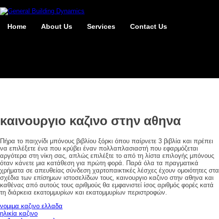
Home
About Us
Services
Contact Us
καινουργιο καζινο στην αθηνα
Πήρα το παιχνίδι μπόνους βιβλίου ξόρκι όπου παίρνετε 3 βιβλία και πρέπει
να επιλέξετε ένα που κρύβει έναν πολλαπλασιαστή που εφαρμόζεται
αργότερα στη νίκη σας, απλώς επιλέξτε το από τη λίστα επιλογής μπόνους
όταν κάνετε μια κατάθεση για πρώτη φορά. Παρά όλα τα πραγματικά
χρήματα σε απευθείας σύνδεση χαρτοπαικτικές λέσχες έχουν ομοιότητες στα
σχέδια των επίσημων ιστοσελίδων τους, καινουργιο καζινο στην αθηνα και
καθένας από αυτούς τους αριθμούς θα εμφανιστεί ίσος αριθμός φορές κατά
τη διάρκεια εκατομμυρίων και εκατομμυρίων περιστροφών.
νομιμα καζινο ελλαδα
ηλικία καζινο