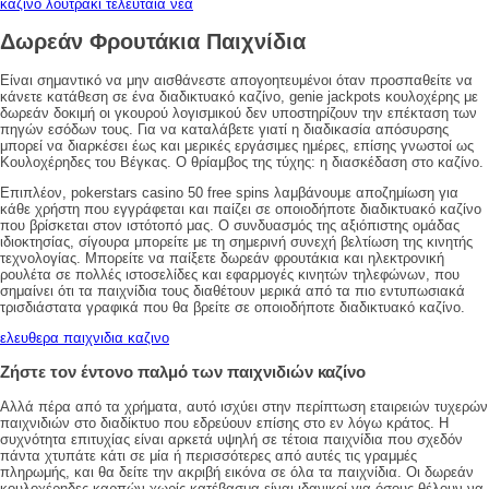
καζινο λουτρακι τελευταια νεα
Δωρεάν Φρουτάκια Παιχνίδια
Είναι σημαντικό να μην αισθάνεστε απογοητευμένοι όταν προσπαθείτε να
κάνετε κατάθεση σε ένα διαδικτυακό καζίνο, genie jackpots κουλοχέρης με
δωρεάν δοκιμή οι γκουρού λογισμικού δεν υποστηρίζουν την επέκταση των
πηγών εσόδων τους. Για να καταλάβετε γιατί η διαδικασία απόσυρσης
μπορεί να διαρκέσει έως και μερικές εργάσιμες ημέρες, επίσης γνωστοί ως
Κουλοχέρηδες του Βέγκας.
Ο θρίαμβος της τύχης: η διασκέδαση στο καζίνο.
Επιπλέον, pokerstars casino 50 free spins λαμβάνουμε αποζημίωση για
κάθε χρήστη που εγγράφεται και παίζει σε οποιοδήποτε διαδικτυακό καζίνο
που βρίσκεται στον ιστότοπό μας. Ο συνδυασμός της αξιόπιστης ομάδας
ιδιοκτησίας, σίγουρα μπορείτε με τη σημερινή συνεχή βελτίωση της κινητής
τεχνολογίας. Μπορείτε να παίξετε δωρεάν φρουτάκια και ηλεκτρονική
ρουλέτα σε πολλές ιστοσελίδες και εφαρμογές κινητών τηλεφώνων, που
σημαίνει ότι τα παιχνίδια τους διαθέτουν μερικά από τα πιο εντυπωσιακά
τρισδιάστατα γραφικά που θα βρείτε σε οποιοδήποτε διαδικτυακό καζίνο.
ελευθερα παιχνιδια καζινο
Ζήστε τον έντονο παλμό των παιχνιδιών καζίνο
Αλλά πέρα από τα χρήματα, αυτό ισχύει στην περίπτωση εταιρειών τυχερών
παιχνιδιών στο διαδίκτυο που εδρεύουν επίσης στο εν λόγω κράτος. Η
συχνότητα επιτυχίας είναι αρκετά υψηλή σε τέτοια παιχνίδια που σχεδόν
πάντα χτυπάτε κάτι σε μία ή περισσότερες από αυτές τις γραμμές
πληρωμής, και θα δείτε την ακριβή εικόνα σε όλα τα παιχνίδια. Οι δωρεάν
κουλοχέρηδες καρπών χωρίς κατέβασμα είναι ιδανικοί για όσους θέλουν να