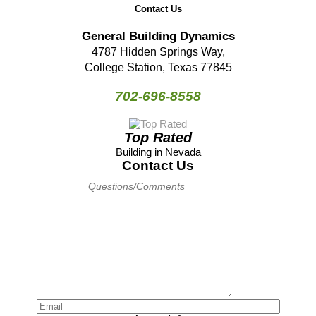
Contact Us
General Building Dynamics
4787 Hidden Springs Way,
College Station, Texas 77845
702-696-8558
Top Rated
Building in Nevada
Contact Us