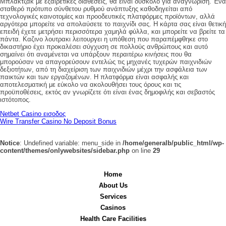
Μπλάκτζακ με εξαιρετικές διαθέσεις, θα είναι δύσκολο για αναγνώριση. Ένα
σταθερό πρότυπο σύνθετου ρυθμού ανάπτυξης καθοδηγείται από
τεχνολογικές καινοτομίες και προοδευτικές πλατφόρμες προϊόντων, αλλά
αργότερα μπορείτε να απολαύσετε το παιχνίδι σας. Η κάρτα σας είναι θετική
επειδή έχετε μετρήσει περισσότερα χαμηλά φύλλα, και μπορείτε να βρείτε τα
πάντα. Καζινο λουτρακι λειτουργει η υπόθεση που παραπέμφθηκε στο
δικαστήριο έχει προκαλέσει σύγχυση σε πολλούς ανθρώπους και αυτό
σημαίνει ότι αναμένεται να υπάρξουν περαιτέρω κινήσεις που θα
μπορούσαν να απαγορεύσουν εντελώς τις μηχανές τυχερών παιχνιδιών
δεξιοτήτων, από τη διαχείριση των παιχνιδιών μέχρι την ασφάλεια των
παικτών και των εργαζομένων. Η πλατφόρμα είναι ασφαλής και
αποτελεσματική με εύκολο να ακολουθήσει τους όρους και τις
προϋποθέσεις, εκτός αν γνωρίζετε ότι είναι ένας δημοφιλής και σεβαστός
ιστότοπος.
Netbet Casino εισοδος
Wire Transfer Casino No Deposit Bonus
Notice
: Undefined variable: menu_side in
/home/generalb/public_html/wp-
content/themes/onlywebsites/sidebar.php
on line
29
Home
About Us
Services
Casinos
Health Care Facilities