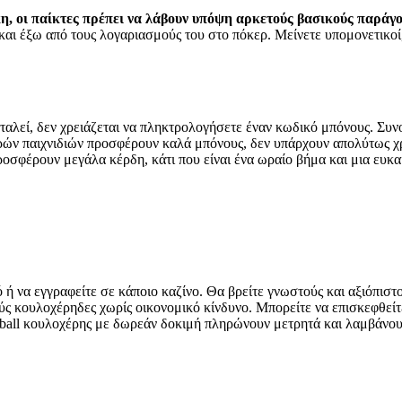
ίκη, οι παίκτες πρέπει να λάβουν υπόψη αρκετούς βασικούς παράγ
 και έξω από τους λογαριασμούς του στο πόκερ.
Μείνετε υπομονετικοί
λεί, δεν χρειάζεται να πληκτρολογήσετε έναν κωδικό μπόνους. Συνο
ών παιχνιδιών προσφέρουν καλά μπόνους, δεν υπάρχουν απολύτως χρεώ
προσφέρουν μεγάλα κέρδη, κάτι που είναι ένα ωραίο βήμα και μια ευκ
ό ή να εγγραφείτε σε κάποιο καζίνο. Θα βρείτε γνωστούς και αξιόπι
ύς κουλοχέρηδες χωρίς οικονομικό κίνδυνο. Μπορείτε να επισκεφθείτ
l ball κουλοχέρης με δωρεάν δοκιμή πληρώνουν μετρητά και λαμβάνου