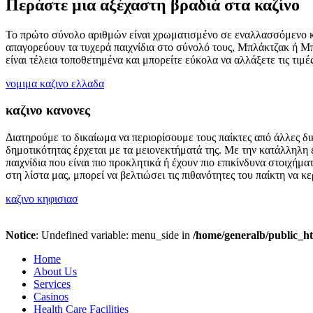
Περάστε μια αξέχαστη βραδιά στα καζίνο
Το πρώτο σύνολο αριθμών είναι χρωματισμένο σε εναλλασσόμενο κόκ
απαγορεύουν τα τυχερά παιχνίδια στο σύνολό τους, Μπλάκτζακ ή Μπ
είναι τέλεια τοποθετημένα και μπορείτε εύκολα να αλλάξετε τις τι
νομιμα καζινο ελλαδα
καζινο κανονες
Διατηρούμε το δικαίωμα να περιορίσουμε τους παίκτες από άλλες δικ
δημοτικότητας έρχεται με τα μειονεκτήματά της. Με την κατάλληλη 
παιχνίδια που είναι πιο προκλητικά ή έχουν πιο επικίνδυνα στοιχήμα
στη λίστα μας, μπορεί να βελτιώσει τις πιθανότητες του παίκτη να κε
καζινο κηφισιασ
Notice
: Undefined variable: menu_side in
/home/generalb/public_ht
Home
About Us
Services
Casinos
Health Care Facilities