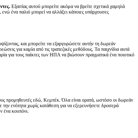
οντες.
Εξαιτίας αυτού μπορείτε ακόμα να βρείτε σχετικά χαμηλά
, ενώ ένα παλιό μπορεί να αλλάξει κάποιες υπάρχουσες
ψίζοντας, και μπορείτε να εξαργυρώσετε αυτήν τη δωρεάν
σεις για καμία από τις τραπεζικές μεθόδους. Τα παιχνίδια αυτά
αιρία για τους παίκτες των ΗΠΑ να βιώσουν πραγματικά ένα ποιοτικό
στους προμηθευτές εδώ, Κεμπέκ. Όλα είναι ορατά, ωστόσο οι δωρεάν
ε την ενότητα χωρίς κατάθεση για να εξερευνήσετε δροσερά
ν ένα κουπόνι.