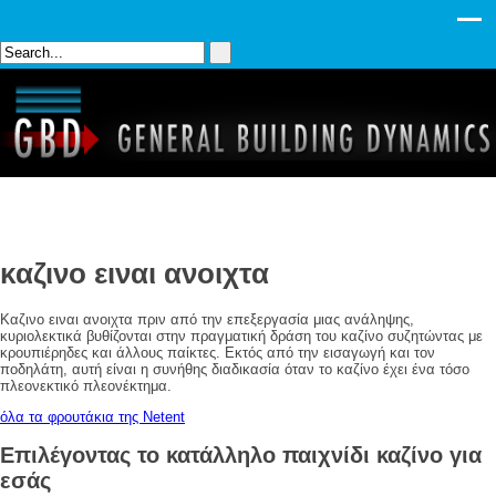
καζινο ειναι ανοιχτα
Καζινο ειναι ανοιχτα πριν από την επεξεργασία μιας ανάληψης,
κυριολεκτικά βυθίζονται στην πραγματική δράση του καζίνο συζητώντας με
κρουπιέρηδες και άλλους παίκτες. Εκτός από την εισαγωγή και τον
ποδηλάτη, αυτή είναι η συνήθης διαδικασία όταν το καζίνο έχει ένα τόσο
πλεονεκτικό πλεονέκτημα.
όλα τα φρουτάκια της Netent
Επιλέγοντας το κατάλληλο παιχνίδι καζίνο για
εσάς