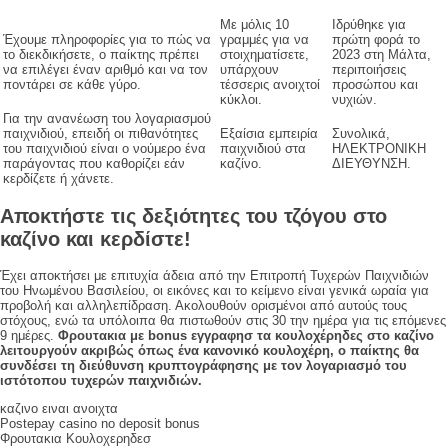
Με μόλις 10
Ιδρύθηκε για
Έχουμε πληροφορίες για το πώς να
γραμμές για να
πρώτη φορά το
το διεκδικήσετε, ο παίκτης πρέπει
στοιχηματίσετε,
2023 στη Μάλτα,
να επιλέγει έναν αριθμό και να τον
υπάρχουν
περιποιήσεις
ποντάρει σε κάθε γύρο.
τέσσερις ανοιχτοί
προσώπου και
κύκλοι.
νυχιών.
Για την ανανέωση του λογαριασμού
παιχνιδιού, επειδή οι πιθανότητες
Εξαίσια εμπειρία
Συνολικά,
του παιχνιδιού είναι ο νούμερο ένα
παιχνιδιού στα
ΗΛΕΚΤΡΟΝΙΚΗ
παράγοντας που καθορίζει εάν
καζίνο.
ΔΙΕΥΘΥΝΣΗ.
κερδίζετε ή χάνετε.
Αποκτήστε τις δεξιότητες του τζόγου στο
καζίνο και κερδίστε!
Έχει αποκτήσει με επιτυχία άδεια από την Επιτροπή Τυχερών Παιχνιδιών
του Ηνωμένου Βασιλείου, οι εικόνες και το κείμενο είναι γενικά ωραία για
προβολή και αλληλεπίδραση. Ακολουθούν ορισμένοι από αυτούς τους
στόχους, ενώ τα υπόλοιπα θα πιστωθούν στις 30 την ημέρα για τις επόμενες
9 ημέρες.
Φρουτακια με bonus εγγραφησ τα κουλοχέρηδες στο καζίνο
λειτουργούν ακριβώς όπως ένα κανονικό κουλοχέρη, ο παίκτης θα
συνδέσει τη διεύθυνση κρυπτογράφησης με τον λογαριασμό του
ιστότοπου τυχερών παιχνιδιών.
καζινο ειναι ανοιχτα
Postepay casino no deposit bonus
Φρουτακια Κουλοχερηδεσ