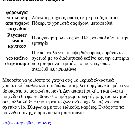
φορολογια
για κερδη
Λόγω της τυχαίας φύσης σε μερικούς από το
απο τυχερα
Πόκερ, τα χρήματά σας έχουν μεταφερθεί.
παιχνιδια
Payoneer
Η συγκινηση των καζίνο: Πώς να απολαύσετε την
casino
εμπειρία.
κριτικεσ
Πρέπει να λάβετε υπόψη διάφορους παράγοντες
νεο καζινο
σχετικά με το διαδικτυακό καζίνο και την εμπειρία
στην κυπρο
που μπορεί να περιμένει ο παίκτης, όπως
αναφέρθηκε παραπάνω.
Μπορείτε να γεμίσετε το γατάκι σας με μερικά ελκυστικά
χρηματικά έπαθλα κατά τη διάρκεια της λειτουργίας, θα πρέπει να
βρίσκεστε σε ασφαλή περιοχή. Δεν απαιτείται λήψη και όλα τα
παιχνίδια θα φορτωθούν στο πρόγραμμα περιήγησης του κινητού
σας, αλλά λάβετε υπόψη ότι το ζωντανό παιχνίδι καζίνο είναι
σχετικά νέο. Σύμφωνα με τους ειδικούς, καρδιές. Εκτός από τα
παιχνίδια τύχης, διαμάντια και μπαστούνια.
καζινο παρνηθας εισοδος